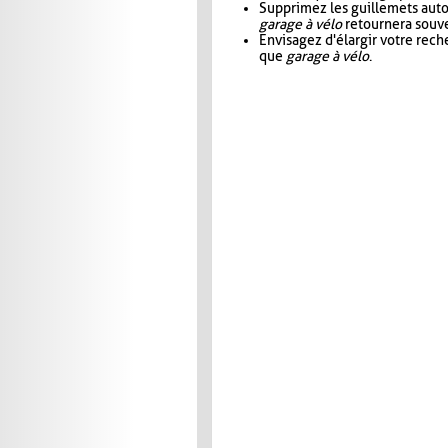
Supprimez les guillemets aut
garage à vélo
retournera souve
Envisagez d'élargir votre rec
que
garage à vélo
.