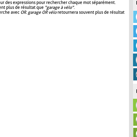
our des expressions pour rechercher chaque mot séparément.
nt plus de résultat que
"garage à vélo"
.
herche avec
OR
.
garage OR vélo
retournera souvent plus de résultat