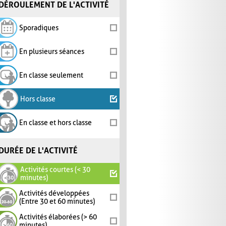
DÉROULEMENT DE L'ACTIVITÉ
Sporadiques
En plusieurs séances
En classe seulement
Hors classe
En classe et hors classe
DURÉE DE L'ACTIVITÉ
Activités courtes (< 30
minutes)
Activités développées
(Entre 30 et 60 minutes)
Activités élaborées (> 60
minutes)