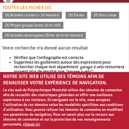
TOUTES LES FICHES (0)
(X) Activités courtes (< 30 minutes)
(X) Élevée
(X) Hors classe
(X) Moyen groupe (entre 30 et 100)
(X) Activités développées (Entre 30 et 60 minutes)
Votre recherche n'a donné aucun résultat
Vérifiez que l'orthographe est correcte.
Supprimez les guillemets autour des expressions pour
rechercher chaque mot séparément.
garage à vélo
retournera
souvent plus de résultat que
"garage à vélo"
.
NOTRE SITE WEB UTILISE DES TÉMOINS AFIN DE
Envisagez d'élargir votre recherche avec
OR
.
garage OR vélo
retournera souvent plus de résultat que
garage à vélo
.
REHAUSSER VOTRE EXPÉRIENCE DE NAVIGATION.
Le site web de Polytechnique Montréal utilise des témoins de connexion
afin de recueillir des statistiques générales et offrir une meilleure
expérience à ses visiteurs. En naviguant sur le site, vous acceptez
l’utilisation de ces témoins selon les modalités spécifiées aux conditions
d’utilisation. Vous pouvez refuser les témoins de connexion en modifiant
vos paramètres de navigation. Pour en savoir plus sur le recours aux
témoins de connexion et sur la protection de vos renseignements
personnels,
cliquez ici
.
Avis de confidentialité et conditions d’utilisation