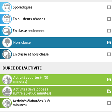
Sporadiques
En plusieurs séances
En classe seulement
Hors classe
En classe et hors classe
DURÉE DE L'ACTIVITÉ
Activités courtes (< 30
minutes)
Activités développées
(Entre 30 et 60 minutes)
Activités élaborées (> 60
minutes)