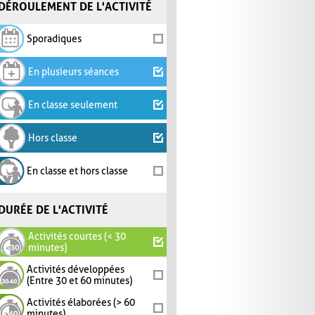
DÉROULEMENT DE L'ACTIVITÉ
Sporadiques
En plusieurs séances
En classe seulement
Hors classe
En classe et hors classe
DURÉE DE L'ACTIVITÉ
Activités courtes (< 30
minutes)
Activités développées
(Entre 30 et 60 minutes)
Activités élaborées (> 60
minutes)