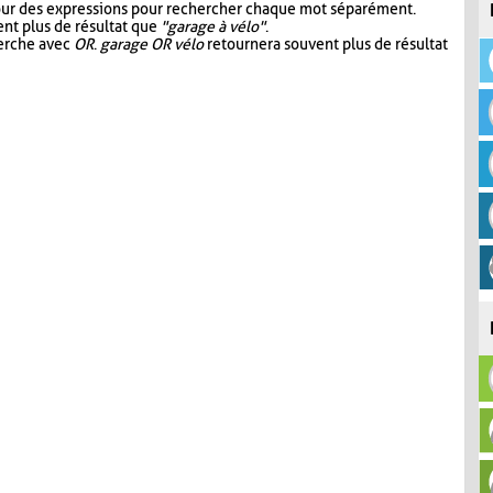
our des expressions pour rechercher chaque mot séparément.
nt plus de résultat que
"garage à vélo"
.
herche avec
OR
.
garage OR vélo
retournera souvent plus de résultat