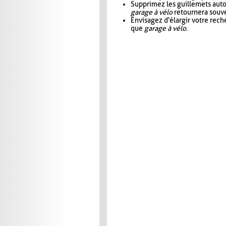
Supprimez les guillemets aut
garage à vélo
retournera souve
Envisagez d'élargir votre rec
que
garage à vélo
.