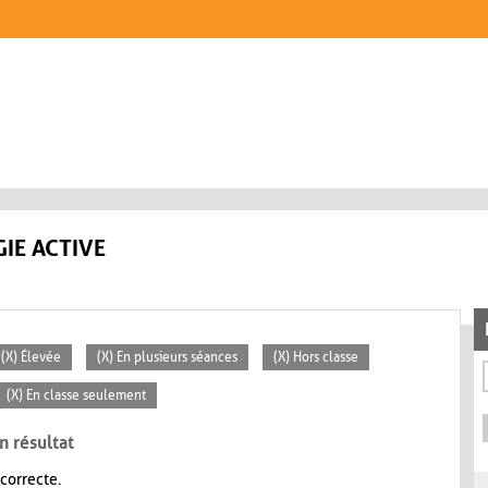
IE ACTIVE
(X) Élevée
(X) En plusieurs séances
(X) Hors classe
(X) En classe seulement
n résultat
 correcte.