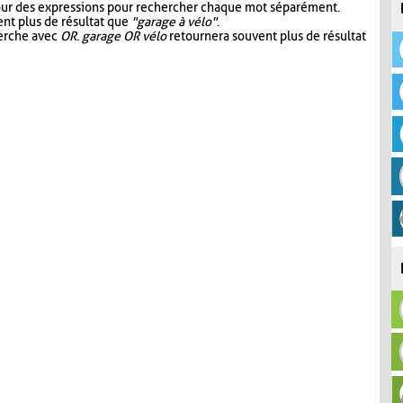
our des expressions pour rechercher chaque mot séparément.
nt plus de résultat que
"garage à vélo"
.
herche avec
OR
.
garage OR vélo
retournera souvent plus de résultat