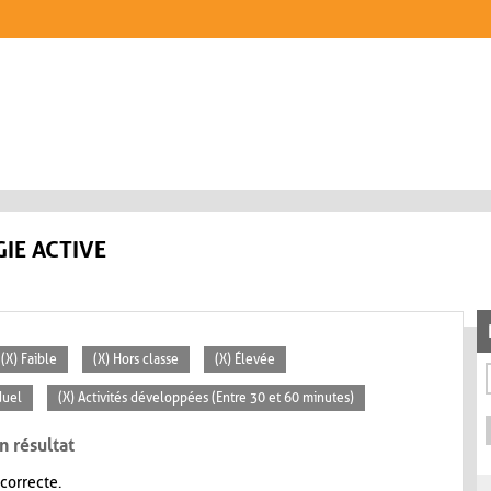
IE ACTIVE
(X) Faible
(X) Hors classe
(X) Élevée
duel
(X) Activités développées (Entre 30 et 60 minutes)
n résultat
 correcte.