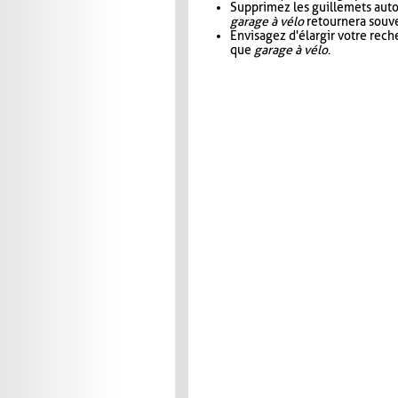
Supprimez les guillemets aut
garage à vélo
retournera souve
Envisagez d'élargir votre rec
que
garage à vélo
.