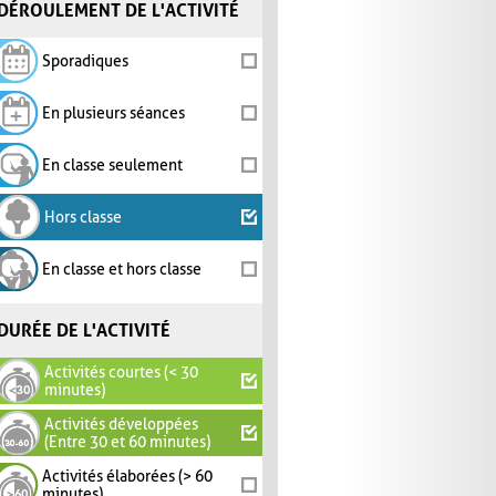
DÉROULEMENT DE L'ACTIVITÉ
Sporadiques
En plusieurs séances
En classe seulement
Hors classe
En classe et hors classe
DURÉE DE L'ACTIVITÉ
Activités courtes (< 30
minutes)
Activités développées
(Entre 30 et 60 minutes)
Activités élaborées (> 60
minutes)