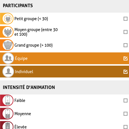
PARTICIPANTS
Petit groupe (< 30)
Moyen groupe (entre 30
et 100)
Grand groupe (> 100)
Équipe
Individuel
INTENSITÉ D'ANIMATION
Faible
Moyenne
Élevée