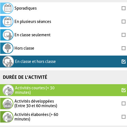
Sporadiques
En plusieurs séances
En classe seulement
Hors classe
En classe et hors classe
DURÉE DE L'ACTIVITÉ
Activités courtes (< 30
minutes)
Activités développées
(Entre 30 et 60 minutes)
Activités élaborées (> 60
minutes)