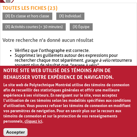
TOUTES LES FICHES (23)
(X) En classe et hors classe
(X) Individuel
(X) Activités courtes (< 30 minutes)
(X) Équipe
Votre recherche n'a donné aucun résultat
Vérifiez que l'orthographe est correcte.
Supprimez les guillemets autour des expressions pour
rechercher chaque mot séparément.
garage à vélo
retournera
souvent plus de résultat que
"garage à vélo"
.
NOTRE SITE WEB UTILISE DES TÉMOINS AFIN DE
Envisagez d'élargir votre recherche avec
OR
.
garage OR vélo
retournera souvent plus de résultat que
garage à vélo
.
REHAUSSER VOTRE EXPÉRIENCE DE NAVIGATION.
Le site web de Polytechnique Montréal utilise des témoins de connexion
afin de recueillir des statistiques générales et offrir une meilleure
expérience à ses visiteurs. En naviguant sur le site, vous acceptez
l’utilisation de ces témoins selon les modalités spécifiées aux conditions
d’utilisation. Vous pouvez refuser les témoins de connexion en modifiant
vos paramètres de navigation. Pour en savoir plus sur le recours aux
témoins de connexion et sur la protection de vos renseignements
personnels,
cliquez ici
.
Avis de confidentialité et conditions d’utilisation
Accepter