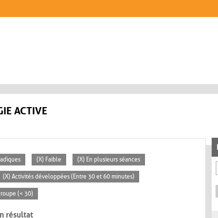
IE ACTIVE
radiques
(X) Faible
(X) En plusieurs séances
(X) Activités développées (Entre 30 et 60 minutes)
 groupe (< 30)
n résultat