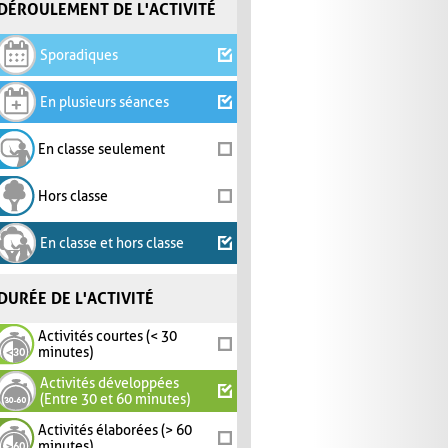
DÉROULEMENT DE L'ACTIVITÉ
Sporadiques
En plusieurs séances
En classe seulement
Hors classe
En classe et hors classe
DURÉE DE L'ACTIVITÉ
Activités courtes (< 30
minutes)
Activités développées
(Entre 30 et 60 minutes)
Activités élaborées (> 60
minutes)