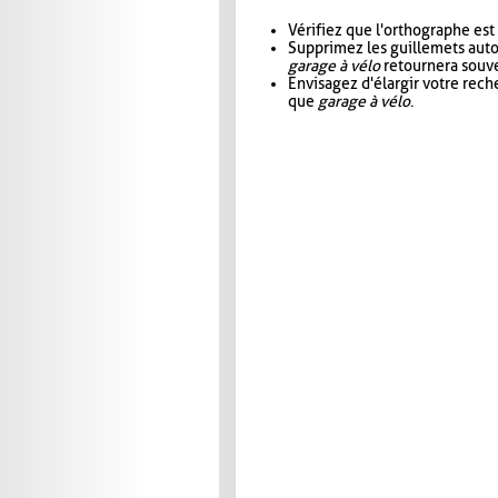
Vérifiez que l'orthographe est
Supprimez les guillemets aut
garage à vélo
retournera souve
Envisagez d'élargir votre rec
que
garage à vélo
.