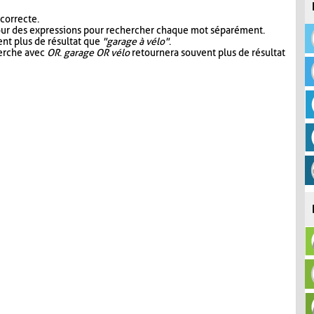
 correcte.
our des expressions pour rechercher chaque mot séparément.
nt plus de résultat que
"garage à vélo"
.
herche avec
OR
.
garage OR vélo
retournera souvent plus de résultat