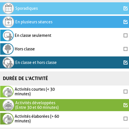
Sporadiques
En plusieurs séances
En classe seulement
Hors classe
En classe et hors classe
DURÉE DE L'ACTIVITÉ
Activités courtes (< 30
minutes)
Activités développées
(Entre 30 et 60 minutes)
Activités élaborées (> 60
minutes)