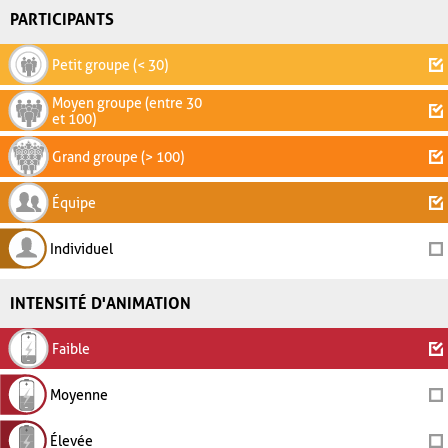
PARTICIPANTS
Petit groupe (< 30)
Moyen groupe (entre 30
et 100)
Grand groupe (> 100)
Équipe
Individuel
INTENSITÉ D'ANIMATION
Faible
Moyenne
Élevée