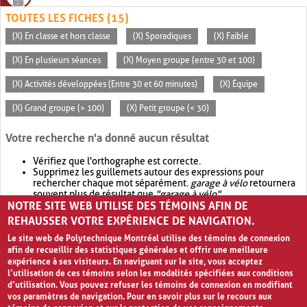
TOUTES LES FICHES (15)
(X) En classe et hors classe
(X) Sporadiques
(X) Faible
(X) En plusieurs séances
(X) Moyen groupe (entre 30 et 100)
(X) Activités développées (Entre 30 et 60 minutes)
(X) Équipe
(X) Grand groupe (> 100)
(X) Petit groupe (< 30)
Votre recherche n'a donné aucun résultat
Vérifiez que l'orthographe est correcte.
Supprimez les guillemets autour des expressions pour
rechercher chaque mot séparément.
garage à vélo
retournera
souvent plus de résultat que
"garage à vélo"
.
NOTRE SITE WEB UTILISE DES TÉMOINS AFIN DE
Envisagez d'élargir votre recherche avec
OR
.
garage OR vélo
retournera souvent plus de résultat que
garage à vélo
.
REHAUSSER VOTRE EXPÉRIENCE DE NAVIGATION.
Le site web de Polytechnique Montréal utilise des témoins de connexion
afin de recueillir des statistiques générales et offrir une meilleure
expérience à ses visiteurs. En naviguant sur le site, vous acceptez
l’utilisation de ces témoins selon les modalités spécifiées aux conditions
d’utilisation. Vous pouvez refuser les témoins de connexion en modifiant
vos paramètres de navigation. Pour en savoir plus sur le recours aux