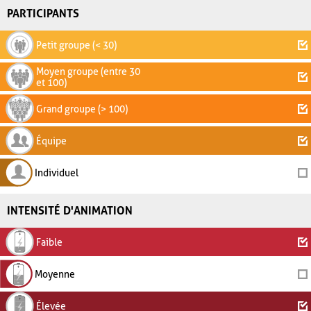
PARTICIPANTS
Petit groupe (< 30)
Moyen groupe (entre 30
et 100)
Grand groupe (> 100)
Équipe
Individuel
INTENSITÉ D'ANIMATION
Faible
Moyenne
Élevée