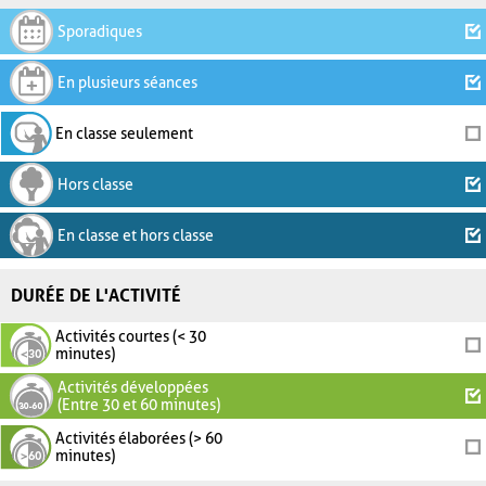
Sporadiques
En plusieurs séances
En classe seulement
Hors classe
En classe et hors classe
DURÉE DE L'ACTIVITÉ
Activités courtes (< 30
minutes)
Activités développées
(Entre 30 et 60 minutes)
Activités élaborées (> 60
minutes)