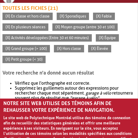
TOUTES LES FICHES (21)
(X) En classe et hors classe
(X) Sporadiques
(X) Faible
(X) En plusieurs séances
(X) Moyen groupe (entre 30 et 100)
(X) Activités développées (Entre 30 et 60 minutes)
(X) Équipe
(X) Grand groupe (> 100)
(X) Hors classe
(X) Élevée
(X) Petit groupe (< 30)
Votre recherche n'a donné aucun résultat
Vérifiez que l'orthographe est correcte.
Supprimez les guillemets autour des expressions pour
rechercher chaque mot séparément.
garage à vélo
retournera
souvent plus de résultat que
"garage à vélo"
.
NOTRE SITE WEB UTILISE DES TÉMOINS AFIN DE
Envisagez d'élargir votre recherche avec
OR
.
garage OR vélo
retournera souvent plus de résultat que
garage à vélo
.
REHAUSSER VOTRE EXPÉRIENCE DE NAVIGATION.
Le site web de Polytechnique Montréal utilise des témoins de connexion
afin de recueillir des statistiques générales et offrir une meilleure
expérience à ses visiteurs. En naviguant sur le site, vous acceptez
l’utilisation de ces témoins selon les modalités spécifiées aux conditions