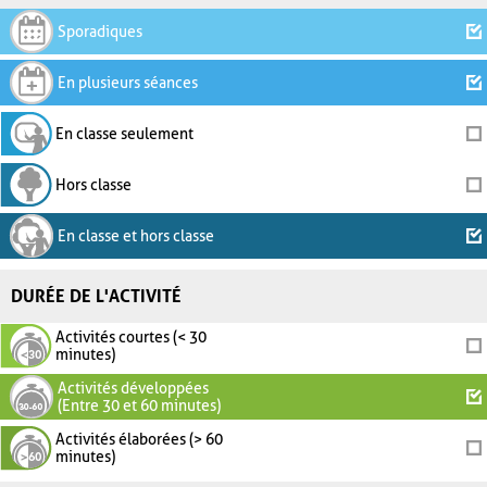
Sporadiques
En plusieurs séances
En classe seulement
Hors classe
En classe et hors classe
DURÉE DE L'ACTIVITÉ
Activités courtes (< 30
minutes)
Activités développées
(Entre 30 et 60 minutes)
Activités élaborées (> 60
minutes)