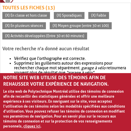
TOUTES LES FICHES (13)
(X) En classe et hors classe
(X) Sporadiques
(X) Faible
(X) En plusieurs séances
(X) Moyen groupe (entre 30 et 100)
(X) Activités développées (Entre 30 et 60 minutes)
Votre recherche n'a donné aucun résultat
Vérifiez que l'orthographe est correcte.
Supprimez les guillemets autour des expressions pour
rechercher chaque mot séparément.
garage à vélo
retournera
souvent plus de résultat que
"garage à vélo"
.
NOTRE SITE WEB UTILISE DES TÉMOINS AFIN DE
Envisagez d'élargir votre recherche avec
OR
.
garage OR vélo
retournera souvent plus de résultat que
garage à vélo
.
REHAUSSER VOTRE EXPÉRIENCE DE NAVIGATION.
Le site web de Polytechnique Montréal utilise des témoins de connexion
afin de recueillir des statistiques générales et offrir une meilleure
expérience à ses visiteurs. En naviguant sur le site, vous acceptez
l’utilisation de ces témoins selon les modalités spécifiées aux conditions
d’utilisation. Vous pouvez refuser les témoins de connexion en modifiant
vos paramètres de navigation. Pour en savoir plus sur le recours aux
témoins de connexion et sur la protection de vos renseignements
personnels,
cliquez ici
.
Avis de confidentialité et conditions d’utilisation