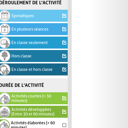
DÉROULEMENT DE L'ACTIVITÉ
Sporadiques
En plusieurs séances
En classe seulement
Hors classe
En classe et hors classe
DURÉE DE L'ACTIVITÉ
Activités courtes (< 30
minutes)
Activités développées
(Entre 30 et 60 minutes)
Activités élaborées (> 60
minutes)