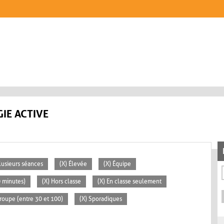
IE ACTIVE
lusieurs séances
(X) Élevée
(X) Équipe
0 minutes)
(X) Hors classe
(X) En classe seulement
roupe (entre 30 et 100)
(X) Sporadiques