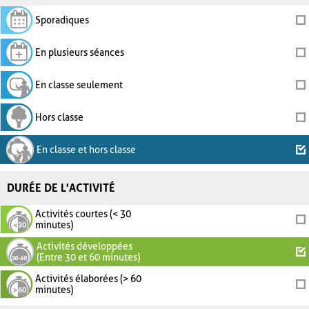
Sporadiques
En plusieurs séances
En classe seulement
Hors classe
En classe et hors classe
DURÉE DE L'ACTIVITÉ
Activités courtes (< 30
minutes)
Activités développées
(Entre 30 et 60 minutes)
Activités élaborées (> 60
minutes)