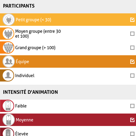
PARTICIPANTS
Petit groupe (< 30)
Moyen groupe (entre 30
et 100)
Grand groupe (> 100)
Équipe
Individuel
INTENSITÉ D'ANIMATION
Faible
Moyenne
Élevée