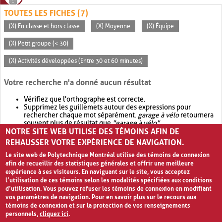
TOUTES LES FICHES (7)
(X) En classe et hors classe
(X) Moyenne
(X) Équipe
(X) Petit groupe (< 30)
(X) Activités développées (Entre 30 et 60 minutes)
Votre recherche n'a donné aucun résultat
Vérifiez que l'orthographe est correcte.
Supprimez les guillemets autour des expressions pour
rechercher chaque mot séparément.
garage à vélo
retournera
souvent plus de résultat que
"garage à vélo"
.
NOTRE SITE WEB UTILISE DES TÉMOINS AFIN DE
Envisagez d'élargir votre recherche avec
OR
.
garage OR vélo
retournera souvent plus de résultat que
garage à vélo
.
REHAUSSER VOTRE EXPÉRIENCE DE NAVIGATION.
Le site web de Polytechnique Montréal utilise des témoins de connexion
afin de recueillir des statistiques générales et offrir une meilleure
expérience à ses visiteurs. En naviguant sur le site, vous acceptez
l’utilisation de ces témoins selon les modalités spécifiées aux conditions
d’utilisation. Vous pouvez refuser les témoins de connexion en modifiant
vos paramètres de navigation. Pour en savoir plus sur le recours aux
témoins de connexion et sur la protection de vos renseignements
personnels,
cliquez ici
.
Avis de confidentialité et conditions d’utilisation