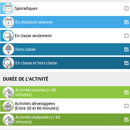
Sporadiques
En plusieurs séances
En classe seulement
Hors classe
En classe et hors classe
DURÉE DE L'ACTIVITÉ
Activités courtes (< 30
minutes)
Activités développées
(Entre 30 et 60 minutes)
Activités élaborées (> 60
minutes)