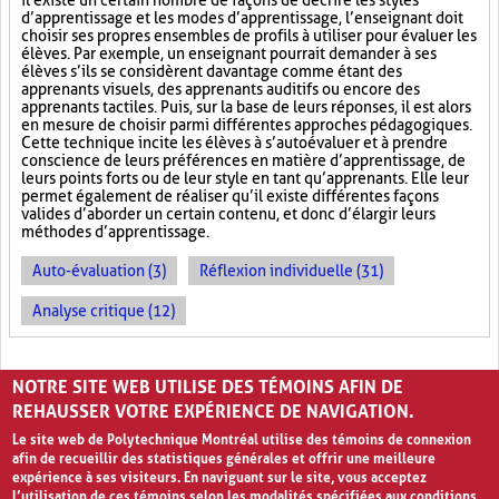
il existe un certain nombre de façons de décrire les styles
d’apprentissage et les modes d’apprentissage, l’enseignant doit
choisir ses propres ensembles de profils à utiliser pour évaluer les
élèves. Par exemple, un enseignant pourrait demander à ses
élèves s’ils se considèrent davantage comme étant des
apprenants visuels, des apprenants auditifs ou encore des
apprenants tactiles. Puis, sur la base de leurs réponses, il est alors
en mesure de choisir parmi différentes approches pédagogiques.
Cette technique incite les élèves à s’autoévaluer et à prendre
conscience de leurs préférences en matière d’apprentissage, de
leurs points forts ou de leur style en tant qu’apprenants. Elle leur
permet également de réaliser qu’il existe différentes façons
valides d’aborder un certain contenu, et donc d’élargir leurs
méthodes d’apprentissage.
Auto-évaluation (3)
Réflexion individuelle (31)
Analyse critique (12)
PAGES
NOTRE SITE WEB UTILISE DES TÉMOINS AFIN DE
«
‹
1
2
3
REHAUSSER VOTRE EXPÉRIENCE DE NAVIGATION.
Le site web de Polytechnique Montréal utilise des témoins de connexion
afin de recueillir des statistiques générales et offrir une meilleure
expérience à ses visiteurs. En naviguant sur le site, vous acceptez
l’utilisation de ces témoins selon les modalités spécifiées aux conditions