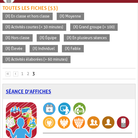
TOUTES LES FICHES (53)
(X) En classe et hors classe
(X) Moyenne
(X) Activités courtes (< 30 minutes)
(X) Grand groupe (> 100)
(X) Hors classe
(X) Équipe
(X) En plusieurs séances
(X) Élevée
(X) Individuel
(X) Faible
(X) Activités élaborées (> 60 minutes)
PAGES
«
‹
1
2
3
SÉANCE D'AFFICHES