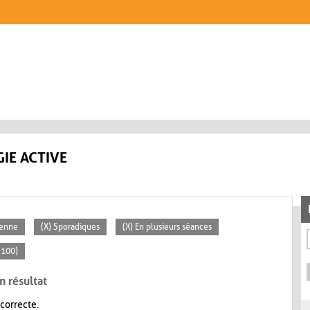
IE ACTIVE
yenne
(X) Sporadiques
(X) En plusieurs séances
 100)
n résultat
 correcte.