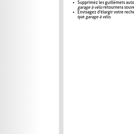
Supprimez les guillemets aut
garage à vélo
retournera souve
Envisagez d'élargir votre rec
que
garage à vélo
.