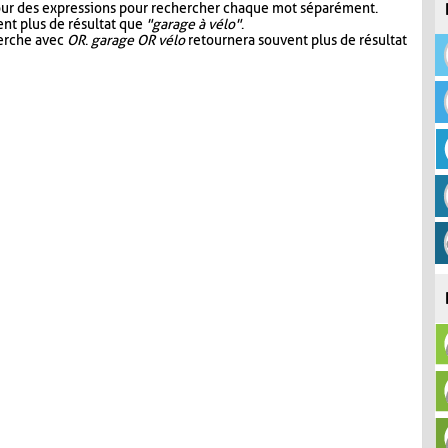
our des expressions pour rechercher chaque mot séparément.
nt plus de résultat que
"garage à vélo"
.
herche avec
OR
.
garage OR vélo
retournera souvent plus de résultat