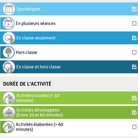
Sporadiques
En plusieurs séances
En classe seulement
Hors classe
En classe et hors classe
DURÉE DE L'ACTIVITÉ
Activités courtes (< 30
minutes)
Activités développées
(Entre 30 et 60 minutes)
Activités élaborées (> 60
minutes)