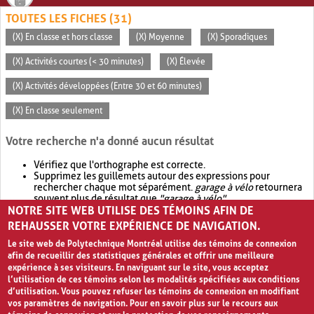
TOUTES LES FICHES (31)
(X) En classe et hors classe
(X) Moyenne
(X) Sporadiques
(X) Activités courtes (< 30 minutes)
(X) Élevée
(X) Activités développées (Entre 30 et 60 minutes)
(X) En classe seulement
Votre recherche n'a donné aucun résultat
Vérifiez que l'orthographe est correcte.
Supprimez les guillemets autour des expressions pour
rechercher chaque mot séparément.
garage à vélo
retournera
souvent plus de résultat que
"garage à vélo"
.
NOTRE SITE WEB UTILISE DES TÉMOINS AFIN DE
Envisagez d'élargir votre recherche avec
OR
.
garage OR vélo
retournera souvent plus de résultat que
garage à vélo
.
REHAUSSER VOTRE EXPÉRIENCE DE NAVIGATION.
Le site web de Polytechnique Montréal utilise des témoins de connexion
afin de recueillir des statistiques générales et offrir une meilleure
expérience à ses visiteurs. En naviguant sur le site, vous acceptez
l’utilisation de ces témoins selon les modalités spécifiées aux conditions
d’utilisation. Vous pouvez refuser les témoins de connexion en modifiant
vos paramètres de navigation. Pour en savoir plus sur le recours aux