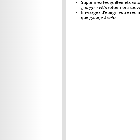
Supprimez les guillemets aut
garage à vélo
retournera souve
Envisagez d'élargir votre rec
que
garage à vélo
.