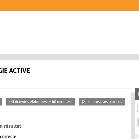
IE ACTIVE
(X) Activités élaborées (> 60 minutes)
(X) En plusieurs séances
n résultat
 correcte.