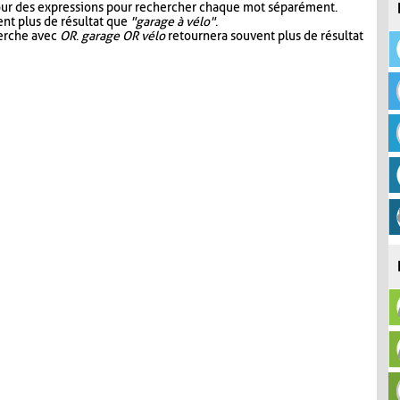
our des expressions pour rechercher chaque mot séparément.
nt plus de résultat que
"garage à vélo"
.
herche avec
OR
.
garage OR vélo
retournera souvent plus de résultat