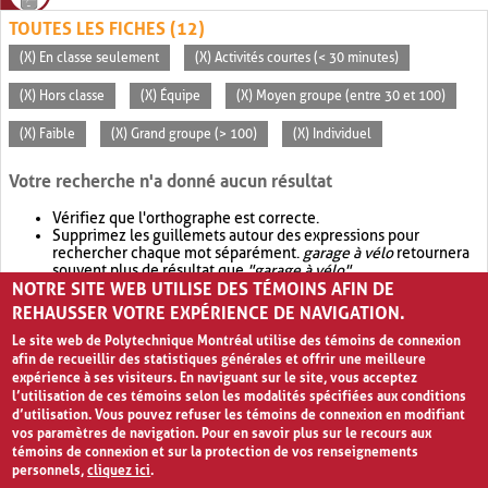
TOUTES LES FICHES (12)
(X) En classe seulement
(X) Activités courtes (< 30 minutes)
(X) Hors classe
(X) Équipe
(X) Moyen groupe (entre 30 et 100)
(X) Faible
(X) Grand groupe (> 100)
(X) Individuel
Votre recherche n'a donné aucun résultat
Vérifiez que l'orthographe est correcte.
Supprimez les guillemets autour des expressions pour
rechercher chaque mot séparément.
garage à vélo
retournera
souvent plus de résultat que
"garage à vélo"
.
NOTRE SITE WEB UTILISE DES TÉMOINS AFIN DE
Envisagez d'élargir votre recherche avec
OR
.
garage OR vélo
retournera souvent plus de résultat que
garage à vélo
.
REHAUSSER VOTRE EXPÉRIENCE DE NAVIGATION.
Le site web de Polytechnique Montréal utilise des témoins de connexion
afin de recueillir des statistiques générales et offrir une meilleure
expérience à ses visiteurs. En naviguant sur le site, vous acceptez
l’utilisation de ces témoins selon les modalités spécifiées aux conditions
d’utilisation. Vous pouvez refuser les témoins de connexion en modifiant
vos paramètres de navigation. Pour en savoir plus sur le recours aux
témoins de connexion et sur la protection de vos renseignements
personnels,
cliquez ici
.
Avis de confidentialité et conditions d’utilisation