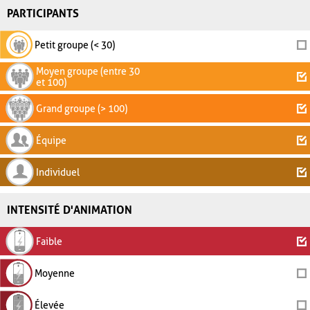
PARTICIPANTS
Petit groupe (< 30)
Moyen groupe (entre 30
et 100)
Grand groupe (> 100)
Équipe
Individuel
INTENSITÉ D'ANIMATION
Faible
Moyenne
Élevée