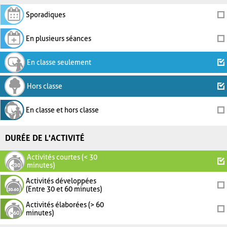
Sporadiques
En plusieurs séances
En classe seulement
Hors classe
En classe et hors classe
DURÉE DE L'ACTIVITÉ
Activités courtes (< 30
minutes)
Activités développées
(Entre 30 et 60 minutes)
Activités élaborées (> 60
minutes)