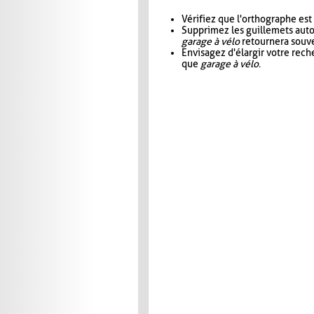
Vérifiez que l'orthographe est
Supprimez les guillemets aut
garage à vélo
retournera souve
Envisagez d'élargir votre rec
que
garage à vélo
.