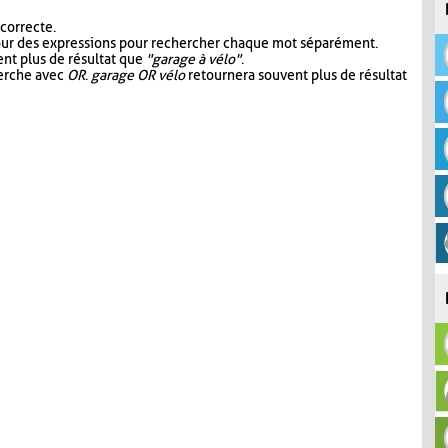
 correcte.
our des expressions pour rechercher chaque mot séparément.
nt plus de résultat que
"garage à vélo"
.
herche avec
OR
.
garage OR vélo
retournera souvent plus de résultat