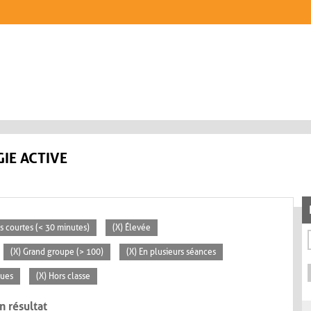
IE ACTIVE
és courtes (< 30 minutes)
(X) Élevée
(X) Grand groupe (> 100)
(X) En plusieurs séances
ques
(X) Hors classe
n résultat