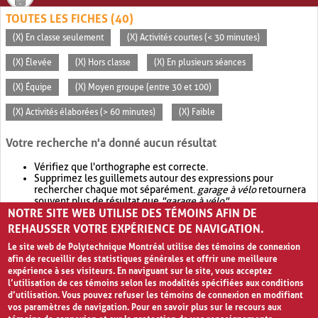
TOUTES LES FICHES (40)
(X) En classe seulement
(X) Activités courtes (< 30 minutes)
(X) Élevée
(X) Hors classe
(X) En plusieurs séances
(X) Équipe
(X) Moyen groupe (entre 30 et 100)
(X) Activités élaborées (> 60 minutes)
(X) Faible
Votre recherche n'a donné aucun résultat
Vérifiez que l'orthographe est correcte.
Supprimez les guillemets autour des expressions pour
rechercher chaque mot séparément.
garage à vélo
retournera
souvent plus de résultat que
"garage à vélo"
.
NOTRE SITE WEB UTILISE DES TÉMOINS AFIN DE
Envisagez d'élargir votre recherche avec
OR
.
garage OR vélo
retournera souvent plus de résultat que
garage à vélo
.
REHAUSSER VOTRE EXPÉRIENCE DE NAVIGATION.
Le site web de Polytechnique Montréal utilise des témoins de connexion
afin de recueillir des statistiques générales et offrir une meilleure
expérience à ses visiteurs. En naviguant sur le site, vous acceptez
l’utilisation de ces témoins selon les modalités spécifiées aux conditions
d’utilisation. Vous pouvez refuser les témoins de connexion en modifiant
vos paramètres de navigation. Pour en savoir plus sur le recours aux