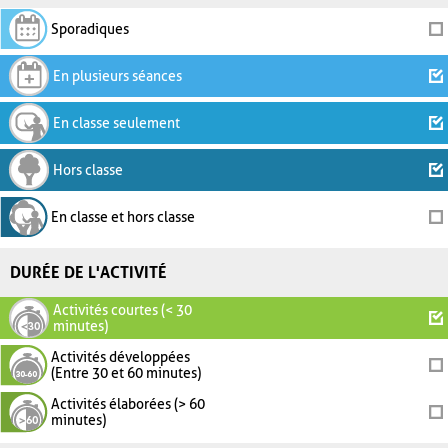
Sporadiques
En plusieurs séances
En classe seulement
Hors classe
En classe et hors classe
DURÉE DE L'ACTIVITÉ
Activités courtes (< 30
minutes)
Activités développées
(Entre 30 et 60 minutes)
Activités élaborées (> 60
minutes)