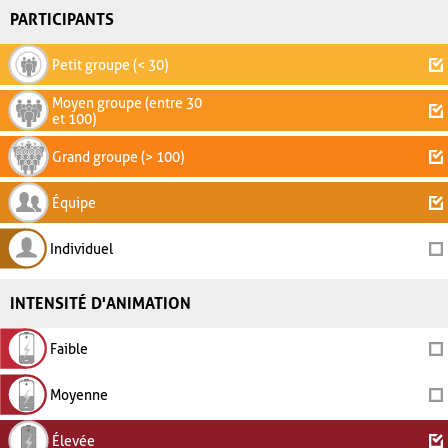
PARTICIPANTS
Petit groupe (< 30)
Moyen groupe (entre 30
et 100)
Grand groupe (> 100)
Équipe
Individuel
INTENSITÉ D'ANIMATION
Faible
Moyenne
Élevée