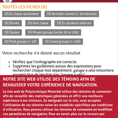
TOUTES LES FICHES (9)
(X) En classe seulement
(X) Activités courtes (< 30 minutes)
(X) Élevée
(X) Hors classe
(X) En plusieurs séances
(X) Équipe
(X) Moyen groupe (entre 30 et 100)
(X) Petit groupe (< 30)
(X) Grand groupe (> 100)
Votre recherche n'a donné aucun résultat
Vérifiez que l'orthographe est correcte.
Supprimez les guillemets autour des expressions pour
rechercher chaque mot séparément.
garage à vélo
retournera
souvent plus de résultat que
"garage à vélo"
.
NOTRE SITE WEB UTILISE DES TÉMOINS AFIN DE
Envisagez d'élargir votre recherche avec
OR
.
garage OR vélo
retournera souvent plus de résultat que
garage à vélo
.
REHAUSSER VOTRE EXPÉRIENCE DE NAVIGATION.
Le site web de Polytechnique Montréal utilise des témoins de connexion
afin de recueillir des statistiques générales et offrir une meilleure
expérience à ses visiteurs. En naviguant sur le site, vous acceptez
l’utilisation de ces témoins selon les modalités spécifiées aux conditions
d’utilisation. Vous pouvez refuser les témoins de connexion en modifiant
vos paramètres de navigation. Pour en savoir plus sur le recours aux