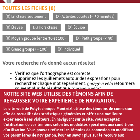
TOUTES LES FICHES (8)
(X) En classe seulement
(X) Activités courtes (< 30 minutes)
(X) Élevée
(X) Hors classe
(X) Équipe
(X) Moyen groupe (entre 30 et 100)
(X) Petit groupe (< 30)
(X) Grand groupe (> 100)
(X) Individuel
Votre recherche n'a donné aucun résultat
Vérifiez que l'orthographe est correcte.
Supprimez les guillemets autour des expressions pour
rechercher chaque mot séparément.
garage à vélo
retournera
souvent plus de résultat que
"garage à vélo"
.
NOTRE SITE WEB UTILISE DES TÉMOINS AFIN DE
Envisagez d'élargir votre recherche avec
OR
.
garage OR vélo
retournera souvent plus de résultat que
garage à vélo
.
REHAUSSER VOTRE EXPÉRIENCE DE NAVIGATION.
Le site web de Polytechnique Montréal utilise des témoins de connexion
afin de recueillir des statistiques générales et offrir une meilleure
expérience à ses visiteurs. En naviguant sur le site, vous acceptez
l’utilisation de ces témoins selon les modalités spécifiées aux conditions
d’utilisation. Vous pouvez refuser les témoins de connexion en modifiant
vos paramètres de navigation. Pour en savoir plus sur le recours aux