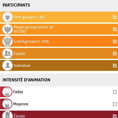
PARTICIPANTS
Petit groupe (< 30)
Moyen groupe (entre 30
et 100)
Grand groupe (> 100)
Équipe
Individuel
INTENSITÉ D'ANIMATION
Faible
Moyenne
Élevée