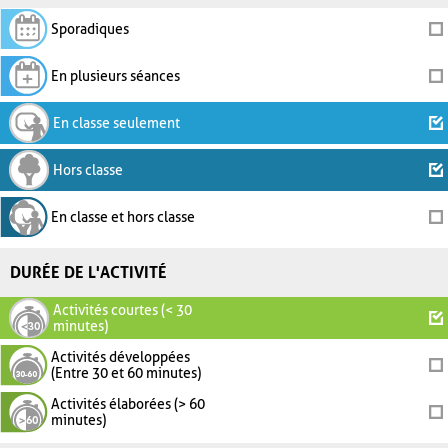
Sporadiques
En plusieurs séances
En classe seulement
Hors classe
En classe et hors classe
DURÉE DE L'ACTIVITÉ
Activités courtes (< 30
minutes)
Activités développées
(Entre 30 et 60 minutes)
Activités élaborées (> 60
minutes)