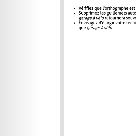
Vérifiez que l'orthographe est
Supprimez les guillemets aut
garage à vélo
retournera souve
Envisagez d'élargir votre rec
que
garage à vélo
.