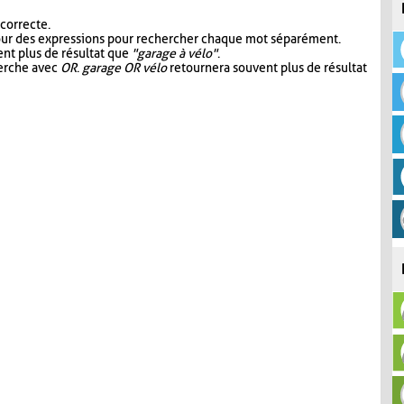
 correcte.
our des expressions pour rechercher chaque mot séparément.
nt plus de résultat que
"garage à vélo"
.
herche avec
OR
.
garage OR vélo
retournera souvent plus de résultat