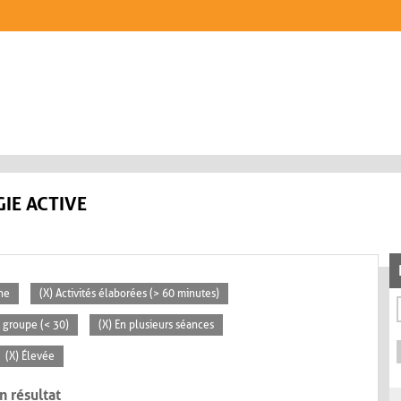
IE ACTIVE
ne
(X) Activités élaborées (> 60 minutes)
t groupe (< 30)
(X) En plusieurs séances
(X) Élevée
n résultat