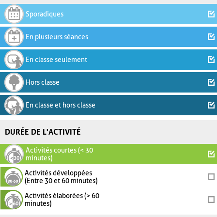
Sporadiques
En plusieurs séances
En classe seulement
Hors classe
En classe et hors classe
DURÉE DE L'ACTIVITÉ
Activités courtes (< 30
minutes)
Activités développées
(Entre 30 et 60 minutes)
Activités élaborées (> 60
minutes)