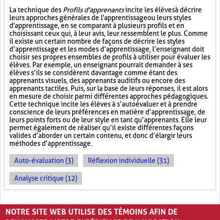
La technique des
Profils d'apprenants
incite les élèves à décrire
leurs approches générales de l'apprentissage ou leurs styles
d'apprentissage, en se comparant à plusieurs profils et en
choisissant ceux qui, à leur avis, leur ressemblent le plus. Comme
il existe un certain nombre de façons de décrire les styles
d’apprentissage et les modes d’apprentissage, l’enseignant doit
choisir ses propres ensembles de profils à utiliser pour évaluer les
élèves. Par exemple, un enseignant pourrait demander à ses
élèves s’ils se considèrent davantage comme étant des
apprenants visuels, des apprenants auditifs ou encore des
apprenants tactiles. Puis, sur la base de leurs réponses, il est alors
en mesure de choisir parmi différentes approches pédagogiques.
Cette technique incite les élèves à s’autoévaluer et à prendre
conscience de leurs préférences en matière d’apprentissage, de
leurs points forts ou de leur style en tant qu’apprenants. Elle leur
permet également de réaliser qu’il existe différentes façons
valides d’aborder un certain contenu, et donc d’élargir leurs
méthodes d’apprentissage.
Auto-évaluation (3)
Réflexion individuelle (31)
Analyse critique (12)
PAGES
NOTRE SITE WEB UTILISE DES TÉMOINS AFIN DE
«
‹
1
2
3