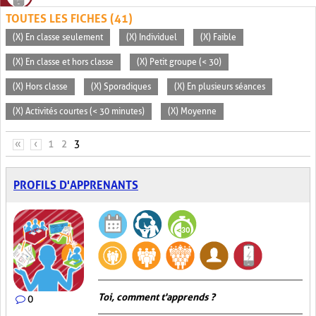
TOUTES LES FICHES (41)
(X) En classe seulement
(X) Individuel
(X) Faible
(X) En classe et hors classe
(X) Petit groupe (< 30)
(X) Hors classe
(X) Sporadiques
(X) En plusieurs séances
(X) Activités courtes (< 30 minutes)
(X) Moyenne
PAGES
«
‹
1
2
3
PROFILS D'APPRENANTS
Toi, comment t'apprends ?
0