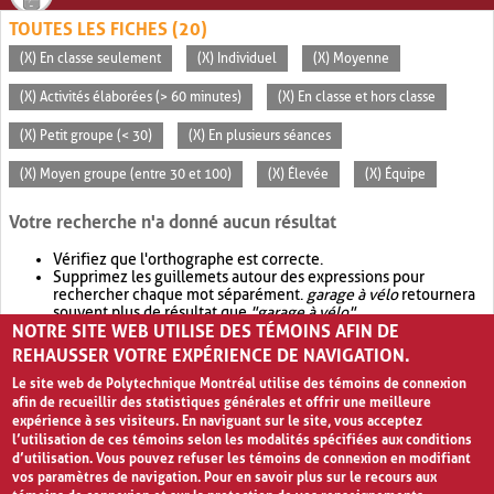
TOUTES LES FICHES (20)
(X) En classe seulement
(X) Individuel
(X) Moyenne
(X) Activités élaborées (> 60 minutes)
(X) En classe et hors classe
(X) Petit groupe (< 30)
(X) En plusieurs séances
(X) Moyen groupe (entre 30 et 100)
(X) Élevée
(X) Équipe
Votre recherche n'a donné aucun résultat
Vérifiez que l'orthographe est correcte.
Supprimez les guillemets autour des expressions pour
rechercher chaque mot séparément.
garage à vélo
retournera
souvent plus de résultat que
"garage à vélo"
.
NOTRE SITE WEB UTILISE DES TÉMOINS AFIN DE
Envisagez d'élargir votre recherche avec
OR
.
garage OR vélo
retournera souvent plus de résultat que
garage à vélo
.
REHAUSSER VOTRE EXPÉRIENCE DE NAVIGATION.
Le site web de Polytechnique Montréal utilise des témoins de connexion
afin de recueillir des statistiques générales et offrir une meilleure
expérience à ses visiteurs. En naviguant sur le site, vous acceptez
l’utilisation de ces témoins selon les modalités spécifiées aux conditions
d’utilisation. Vous pouvez refuser les témoins de connexion en modifiant
vos paramètres de navigation. Pour en savoir plus sur le recours aux