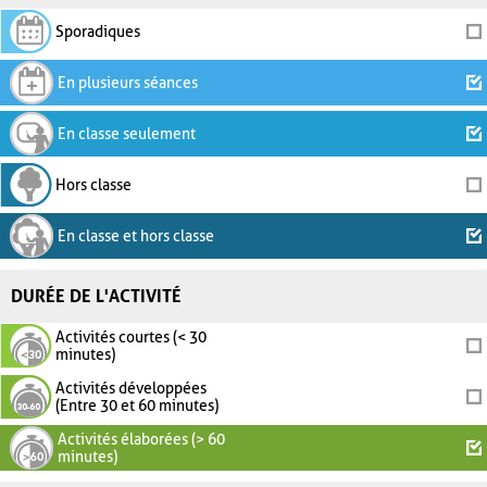
Sporadiques
En plusieurs séances
En classe seulement
Hors classe
En classe et hors classe
DURÉE DE L'ACTIVITÉ
Activités courtes (< 30
minutes)
Activités développées
(Entre 30 et 60 minutes)
Activités élaborées (> 60
minutes)