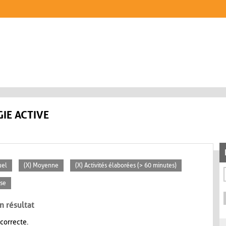
IE ACTIVE
uel
(X) Moyenne
(X) Activités élaborées (> 60 minutes)
sse
n résultat
 correcte.