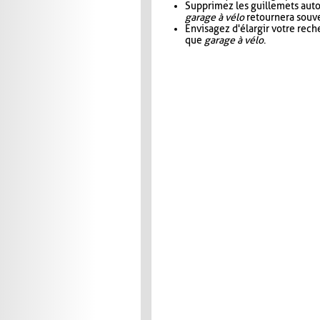
Supprimez les guillemets aut
garage à vélo
retournera souve
Envisagez d'élargir votre rec
que
garage à vélo
.