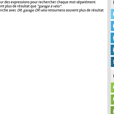
our des expressions pour rechercher chaque mot séparément.
nt plus de résultat que
"garage à vélo"
.
herche avec
OR
.
garage OR vélo
retournera souvent plus de résultat