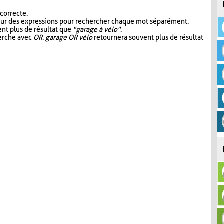
 correcte.
our des expressions pour rechercher chaque mot séparément.
nt plus de résultat que
"garage à vélo"
.
herche avec
OR
.
garage OR vélo
retournera souvent plus de résultat