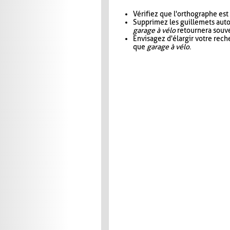
Vérifiez que l'orthographe est
Supprimez les guillemets aut
garage à vélo
retournera souve
Envisagez d'élargir votre rec
que
garage à vélo
.