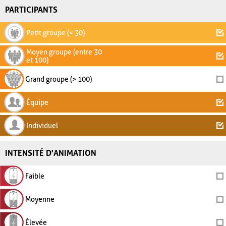
PARTICIPANTS
Petit groupe (< 30)
Moyen groupe (entre 30
et 100)
Grand groupe (> 100)
Équipe
Individuel
INTENSITÉ D'ANIMATION
Faible
Moyenne
Élevée