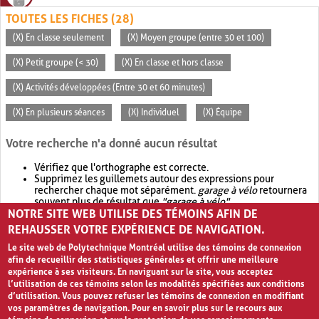
TOUTES LES FICHES (28)
(X) En classe seulement
(X) Moyen groupe (entre 30 et 100)
(X) Petit groupe (< 30)
(X) En classe et hors classe
(X) Activités développées (Entre 30 et 60 minutes)
(X) En plusieurs séances
(X) Individuel
(X) Équipe
Votre recherche n'a donné aucun résultat
Vérifiez que l'orthographe est correcte.
Supprimez les guillemets autour des expressions pour
rechercher chaque mot séparément.
garage à vélo
retournera
souvent plus de résultat que
"garage à vélo"
.
NOTRE SITE WEB UTILISE DES TÉMOINS AFIN DE
Envisagez d'élargir votre recherche avec
OR
.
garage OR vélo
retournera souvent plus de résultat que
garage à vélo
.
REHAUSSER VOTRE EXPÉRIENCE DE NAVIGATION.
Le site web de Polytechnique Montréal utilise des témoins de connexion
afin de recueillir des statistiques générales et offrir une meilleure
expérience à ses visiteurs. En naviguant sur le site, vous acceptez
l’utilisation de ces témoins selon les modalités spécifiées aux conditions
d’utilisation. Vous pouvez refuser les témoins de connexion en modifiant
vos paramètres de navigation. Pour en savoir plus sur le recours aux