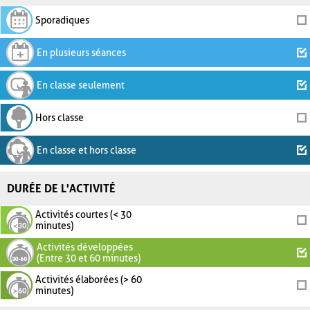
Sporadiques
En plusieurs séances
En classe seulement
Hors classe
En classe et hors classe
DURÉE DE L'ACTIVITÉ
Activités courtes (< 30
minutes)
Activités développées
(Entre 30 et 60 minutes)
Activités élaborées (> 60
minutes)