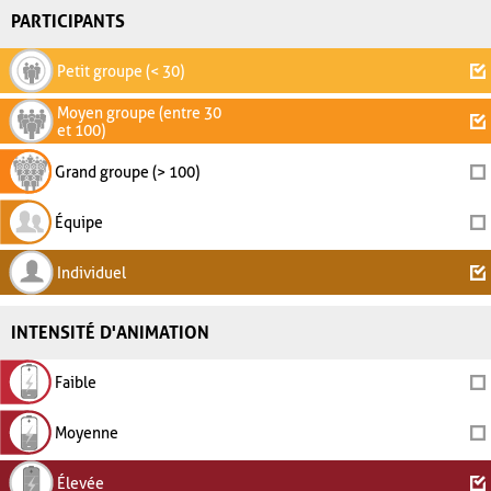
PARTICIPANTS
Petit groupe (< 30)
Moyen groupe (entre 30
et 100)
Grand groupe (> 100)
Équipe
Individuel
INTENSITÉ D'ANIMATION
Faible
Moyenne
Élevée