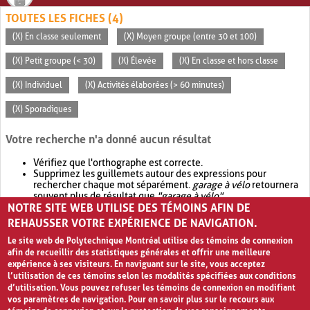
TOUTES LES FICHES (4)
(X) En classe seulement
(X) Moyen groupe (entre 30 et 100)
(X) Petit groupe (< 30)
(X) Élevée
(X) En classe et hors classe
(X) Individuel
(X) Activités élaborées (> 60 minutes)
(X) Sporadiques
Votre recherche n'a donné aucun résultat
Vérifiez que l'orthographe est correcte.
Supprimez les guillemets autour des expressions pour
rechercher chaque mot séparément.
garage à vélo
retournera
souvent plus de résultat que
"garage à vélo"
.
NOTRE SITE WEB UTILISE DES TÉMOINS AFIN DE
Envisagez d'élargir votre recherche avec
OR
.
garage OR vélo
retournera souvent plus de résultat que
garage à vélo
.
REHAUSSER VOTRE EXPÉRIENCE DE NAVIGATION.
Le site web de Polytechnique Montréal utilise des témoins de connexion
afin de recueillir des statistiques générales et offrir une meilleure
expérience à ses visiteurs. En naviguant sur le site, vous acceptez
l’utilisation de ces témoins selon les modalités spécifiées aux conditions
d’utilisation. Vous pouvez refuser les témoins de connexion en modifiant
vos paramètres de navigation. Pour en savoir plus sur le recours aux