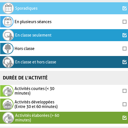
Sporadiques
En plusieurs séances
En classe seulement
Hors classe
En classe et hors classe
DURÉE DE L'ACTIVITÉ
Activités courtes (< 30
minutes)
Activités développées
(Entre 30 et 60 minutes)
Activités élaborées (> 60
minutes)