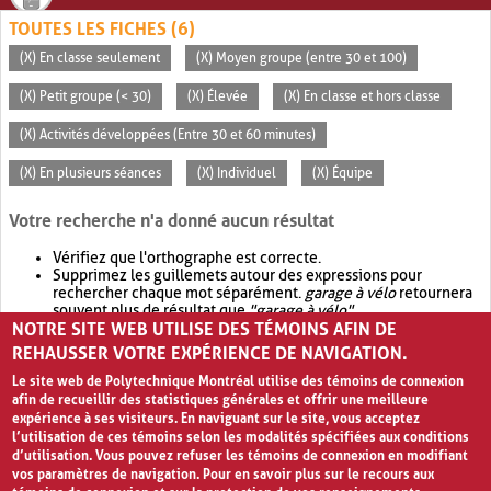
TOUTES LES FICHES (6)
(X) En classe seulement
(X) Moyen groupe (entre 30 et 100)
(X) Petit groupe (< 30)
(X) Élevée
(X) En classe et hors classe
(X) Activités développées (Entre 30 et 60 minutes)
(X) En plusieurs séances
(X) Individuel
(X) Équipe
Votre recherche n'a donné aucun résultat
Vérifiez que l'orthographe est correcte.
Supprimez les guillemets autour des expressions pour
rechercher chaque mot séparément.
garage à vélo
retournera
souvent plus de résultat que
"garage à vélo"
.
NOTRE SITE WEB UTILISE DES TÉMOINS AFIN DE
Envisagez d'élargir votre recherche avec
OR
.
garage OR vélo
retournera souvent plus de résultat que
garage à vélo
.
REHAUSSER VOTRE EXPÉRIENCE DE NAVIGATION.
Le site web de Polytechnique Montréal utilise des témoins de connexion
afin de recueillir des statistiques générales et offrir une meilleure
expérience à ses visiteurs. En naviguant sur le site, vous acceptez
l’utilisation de ces témoins selon les modalités spécifiées aux conditions
d’utilisation. Vous pouvez refuser les témoins de connexion en modifiant
vos paramètres de navigation. Pour en savoir plus sur le recours aux