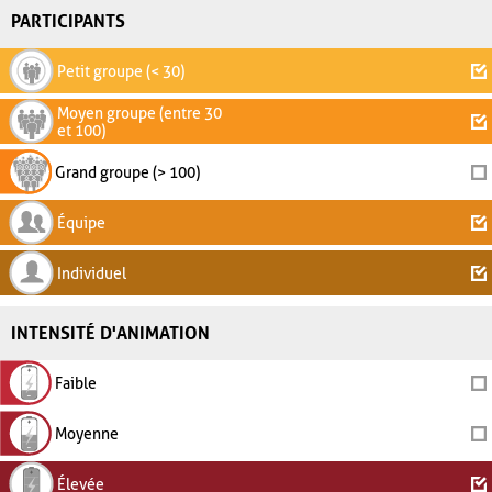
PARTICIPANTS
Petit groupe (< 30)
Moyen groupe (entre 30
et 100)
Grand groupe (> 100)
Équipe
Individuel
INTENSITÉ D'ANIMATION
Faible
Moyenne
Élevée