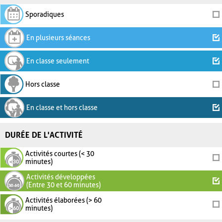
Sporadiques
En plusieurs séances
En classe seulement
Hors classe
En classe et hors classe
DURÉE DE L'ACTIVITÉ
Activités courtes (< 30
minutes)
Activités développées
(Entre 30 et 60 minutes)
Activités élaborées (> 60
minutes)