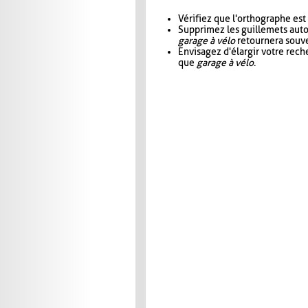
Vérifiez que l'orthographe est
Supprimez les guillemets aut
garage à vélo
retournera souve
Envisagez d'élargir votre rec
que
garage à vélo
.