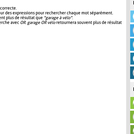
 correcte.
our des expressions pour rechercher chaque mot séparément.
nt plus de résultat que
"garage à vélo"
.
herche avec
OR
.
garage OR vélo
retournera souvent plus de résultat