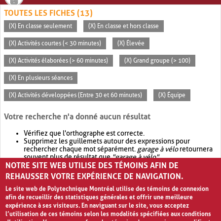
TOUTES LES FICHES (13)
(X) En classe seulement
(X) En classe et hors classe
(X) Activités courtes (< 30 minutes)
(X) Élevée
(X) Activités élaborées (> 60 minutes)
(X) Grand groupe (> 100)
(X) En plusieurs séances
(X) Activités développées (Entre 30 et 60 minutes)
(X) Équipe
Votre recherche n'a donné aucun résultat
Vérifiez que l'orthographe est correcte.
Supprimez les guillemets autour des expressions pour
rechercher chaque mot séparément.
garage à vélo
retournera
souvent plus de résultat que
"garage à vélo"
.
NOTRE SITE WEB UTILISE DES TÉMOINS AFIN DE
Envisagez d'élargir votre recherche avec
OR
.
garage OR vélo
retournera souvent plus de résultat que
garage à vélo
.
REHAUSSER VOTRE EXPÉRIENCE DE NAVIGATION.
Le site web de Polytechnique Montréal utilise des témoins de connexion
afin de recueillir des statistiques générales et offrir une meilleure
expérience à ses visiteurs. En naviguant sur le site, vous acceptez
l’utilisation de ces témoins selon les modalités spécifiées aux conditions