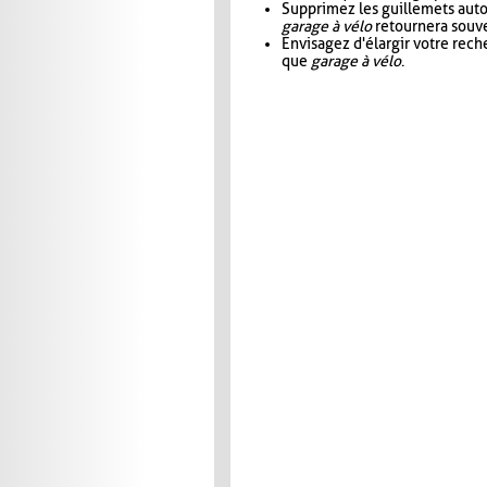
Supprimez les guillemets aut
garage à vélo
retournera souve
Envisagez d'élargir votre rec
que
garage à vélo
.