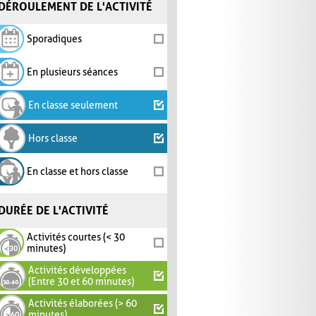
DÉROULEMENT DE L'ACTIVITÉ
Sporadiques
En plusieurs séances
En classe seulement
Hors classe
En classe et hors classe
DURÉE DE L'ACTIVITÉ
Activités courtes (< 30
minutes)
Activités développées
(Entre 30 et 60 minutes)
Activités élaborées (> 60
minutes)