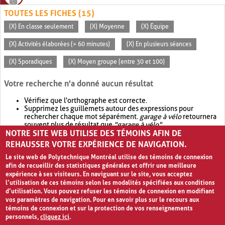
TOUTES LES FICHES (15)
(X) En classe seulement
(X) Moyenne
(X) Équipe
(X) Activités élaborées (> 60 minutes)
(X) En plusieurs séances
(X) Sporadiques
(X) Moyen groupe (entre 30 et 100)
Votre recherche n'a donné aucun résultat
Vérifiez que l'orthographe est correcte.
Supprimez les guillemets autour des expressions pour
rechercher chaque mot séparément.
garage à vélo
retournera
souvent plus de résultat que
"garage à vélo"
.
NOTRE SITE WEB UTILISE DES TÉMOINS AFIN DE
Envisagez d'élargir votre recherche avec
OR
.
garage OR vélo
retournera souvent plus de résultat que
garage à vélo
.
REHAUSSER VOTRE EXPÉRIENCE DE NAVIGATION.
Le site web de Polytechnique Montréal utilise des témoins de connexion
afin de recueillir des statistiques générales et offrir une meilleure
expérience à ses visiteurs. En naviguant sur le site, vous acceptez
l’utilisation de ces témoins selon les modalités spécifiées aux conditions
d’utilisation. Vous pouvez refuser les témoins de connexion en modifiant
vos paramètres de navigation. Pour en savoir plus sur le recours aux
témoins de connexion et sur la protection de vos renseignements
personnels,
cliquez ici
.
Avis de confidentialité et conditions d’utilisation