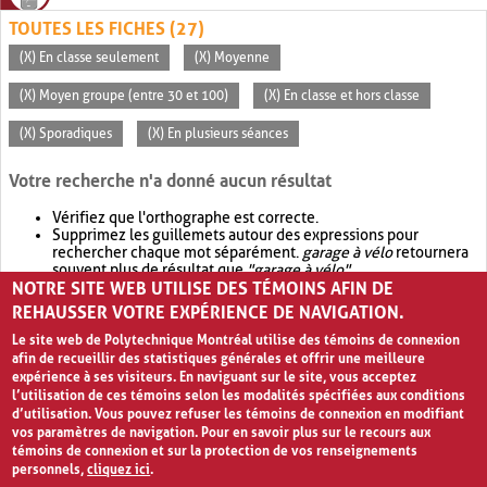
TOUTES LES FICHES (27)
(X) En classe seulement
(X) Moyenne
(X) Moyen groupe (entre 30 et 100)
(X) En classe et hors classe
(X) Sporadiques
(X) En plusieurs séances
Votre recherche n'a donné aucun résultat
Vérifiez que l'orthographe est correcte.
Supprimez les guillemets autour des expressions pour
rechercher chaque mot séparément.
garage à vélo
retournera
souvent plus de résultat que
"garage à vélo"
.
NOTRE SITE WEB UTILISE DES TÉMOINS AFIN DE
Envisagez d'élargir votre recherche avec
OR
.
garage OR vélo
retournera souvent plus de résultat que
garage à vélo
.
REHAUSSER VOTRE EXPÉRIENCE DE NAVIGATION.
Le site web de Polytechnique Montréal utilise des témoins de connexion
afin de recueillir des statistiques générales et offrir une meilleure
expérience à ses visiteurs. En naviguant sur le site, vous acceptez
l’utilisation de ces témoins selon les modalités spécifiées aux conditions
d’utilisation. Vous pouvez refuser les témoins de connexion en modifiant
vos paramètres de navigation. Pour en savoir plus sur le recours aux
témoins de connexion et sur la protection de vos renseignements
personnels,
cliquez ici
.
Avis de confidentialité et conditions d’utilisation