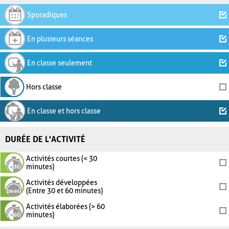
Sporadiques
En plusieurs séances
En classe seulement
Hors classe
En classe et hors classe
DURÉE DE L'ACTIVITÉ
Activités courtes (< 30
minutes)
Activités développées
(Entre 30 et 60 minutes)
Activités élaborées (> 60
minutes)