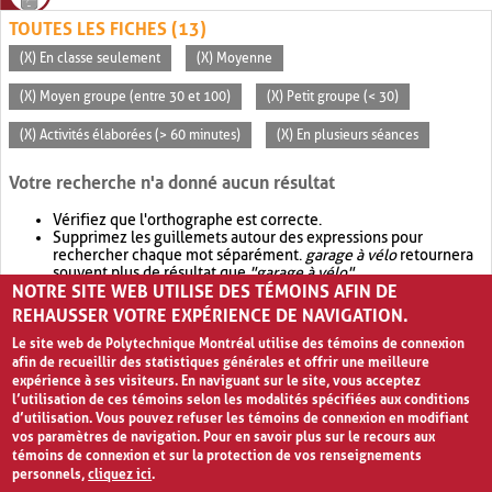
TOUTES LES FICHES (13)
(X) En classe seulement
(X) Moyenne
(X) Moyen groupe (entre 30 et 100)
(X) Petit groupe (< 30)
(X) Activités élaborées (> 60 minutes)
(X) En plusieurs séances
Votre recherche n'a donné aucun résultat
Vérifiez que l'orthographe est correcte.
Supprimez les guillemets autour des expressions pour
rechercher chaque mot séparément.
garage à vélo
retournera
souvent plus de résultat que
"garage à vélo"
.
NOTRE SITE WEB UTILISE DES TÉMOINS AFIN DE
Envisagez d'élargir votre recherche avec
OR
.
garage OR vélo
retournera souvent plus de résultat que
garage à vélo
.
REHAUSSER VOTRE EXPÉRIENCE DE NAVIGATION.
Le site web de Polytechnique Montréal utilise des témoins de connexion
afin de recueillir des statistiques générales et offrir une meilleure
expérience à ses visiteurs. En naviguant sur le site, vous acceptez
l’utilisation de ces témoins selon les modalités spécifiées aux conditions
d’utilisation. Vous pouvez refuser les témoins de connexion en modifiant
vos paramètres de navigation. Pour en savoir plus sur le recours aux
témoins de connexion et sur la protection de vos renseignements
personnels,
cliquez ici
.
Avis de confidentialité et conditions d’utilisation