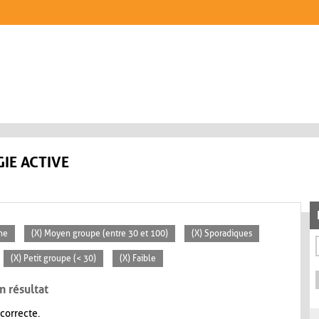
IE ACTIVE
ne
(X) Moyen groupe (entre 30 et 100)
(X) Sporadiques
(X) Petit groupe (< 30)
(X) Faible
n résultat
 correcte.