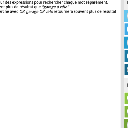
our des expressions pour rechercher chaque mot séparément.
nt plus de résultat que
"garage à vélo"
.
herche avec
OR
.
garage OR vélo
retournera souvent plus de résultat