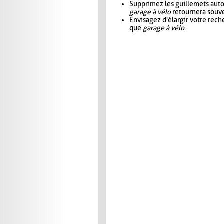
Supprimez les guillemets aut
garage à vélo
retournera souve
Envisagez d'élargir votre rec
que
garage à vélo
.