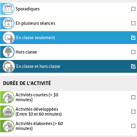
Sporadiques
En plusieurs séances
En classe seulement
Hors classe
En classe et hors classe
DURÉE DE L'ACTIVITÉ
Activités courtes (< 30
minutes)
Activités développées
(Entre 30 et 60 minutes)
Activités élaborées (> 60
minutes)