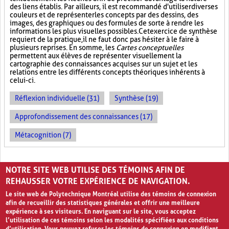
des liens établis. Par ailleurs, il est recommandé d'utiliser diverses
couleurs et de représenter les concepts par des dessins, des
images, des graphiques ou des formules de sorte à rendre les
informations les plus visuelles possibles. Cet exercice de synthèse
requiert de la pratique, il ne faut donc pas hésiter à le faire à
plusieurs reprises. En somme, les
Cartes conceptuelles
permettent aux élèves de représenter visuellement la
cartographie des connaissances acquises sur un sujet et les
relations entre les différents concepts théoriques inhérents à
celui-ci.
Réflexion individuelle (31)
Synthèse (19)
Approfondissement des connaissances (17)
Métacognition (7)
PAGES
NOTRE SITE WEB UTILISE DES TÉMOINS AFIN DE
«
‹
1
2
3
REHAUSSER VOTRE EXPÉRIENCE DE NAVIGATION.
Le site web de Polytechnique Montréal utilise des témoins de connexion
afin de recueillir des statistiques générales et offrir une meilleure
expérience à ses visiteurs. En naviguant sur le site, vous acceptez
l’utilisation de ces témoins selon les modalités spécifiées aux conditions