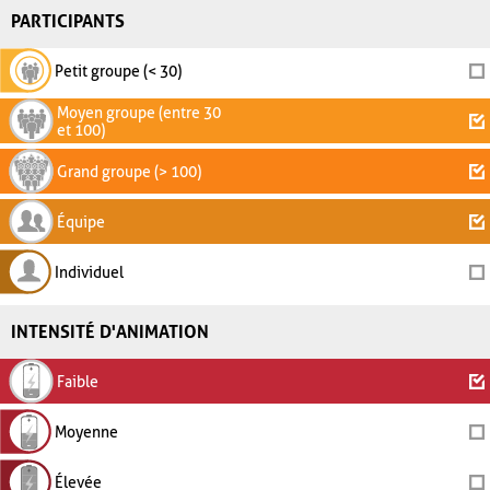
PARTICIPANTS
Petit groupe (< 30)
Moyen groupe (entre 30
et 100)
Grand groupe (> 100)
Équipe
Individuel
INTENSITÉ D'ANIMATION
Faible
Moyenne
Élevée