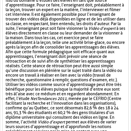
issu du domaine d’études des élèves en tant que source
d’apprentissage. Pour ce faire, l’enseignant doit, préalablement à
la leçon, trouver un expert en la matière, l’interviewer et filmer
cet interview. Il est également possible pour l’enseignant de
trouver des vidéos déjà disponibles en ligne et de les utiliser dans
sa classe, en respectant, bien entendu, les droits d’auteur. Par la
suite, l’enseignant peut soit faire visionner la
Vidéo d’expert
à ses
élèves directement en classe ou leur demander de la visionner à
la maison. Dans tous les cas, cet exercice peut se faire
préalablement à la leçon, telle une activité brise-glace, ou encore
après la leçon afin de consolider les apprentissages des élèves.
Afin que cette formule pédagogique soit efficace quant aux
apprentissages, l’enseignant doit prévoir une séance de
rétroaction et de suivi afin de synthétiser les apprentissages
réalisés. Cette séance de rétroaction peut être aussi simple
qu’une discussion en plénière sur le sujet traité dans la vidéo ou
encore un travail à réaliser en lien avec la vidéo (travail de
recherche, questionnaire à remplir, questions d’examen, etc.).
Utiliser les vidéos comme source d’apprentissage peut être très
bénéfique pour les élèves puisque la majorité d’entre eux sont
très à l’aise avec ce médium et en regardent abondamment. En
effet, l’étude
NetTendances 2011
, menée par le CEFRIO (Centre
facilitant la recherche et l’innovation dans les organisations),
confirme qu’au Québec, ce sont désormais 82,6 % des 18 à 24
ans, 91,3 % des étudiants et 60,2 % des gens titulaires d’un
diplôme universitaire qui consultent des vidéos en ligne. En
somme, l’activité
Vidéo d’expert
permet aux élèves de varier
leurs sources d’apprentissage et d’approfondir les notions