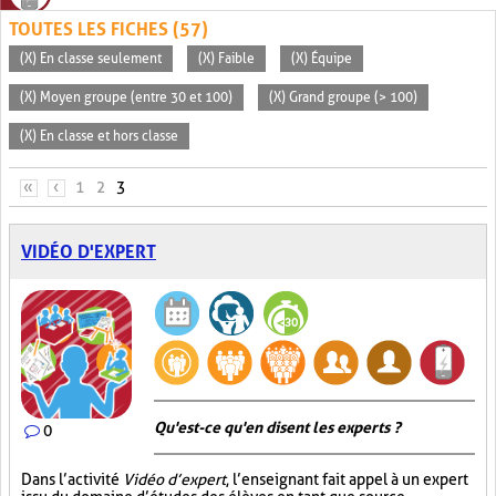
TOUTES LES FICHES (57)
(X) En classe seulement
(X) Faible
(X) Équipe
(X) Moyen groupe (entre 30 et 100)
(X) Grand groupe (> 100)
(X) En classe et hors classe
PAGES
«
‹
1
2
3
VIDÉO D'EXPERT
Qu'est-ce qu'en disent les experts ?
0
Dans l’activité
Vidéo d’expert
, l’enseignant fait appel à un expert