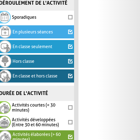
DÉROULEMENT DE L'ACTIVITÉ
Sporadiques
En plusieurs séances
En classe seulement
Hors classe
En classe et hors classe
DURÉE DE L'ACTIVITÉ
Activités courtes (< 30
minutes)
Activités développées
(Entre 30 et 60 minutes)
Activités élaborées (> 60
minutes)