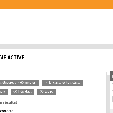
IE ACTIVE
tés élaborées (> 60 minutes)
(X) En classe et hors classe
ment
(X) Individuel
(X) Équipe
n résultat
 correcte.