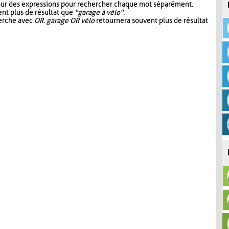
our des expressions pour rechercher chaque mot séparément.
nt plus de résultat que
"garage à vélo"
.
herche avec
OR
.
garage OR vélo
retournera souvent plus de résultat