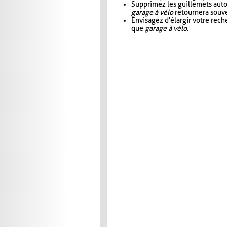
Supprimez les guillemets aut
garage à vélo
retournera souve
Envisagez d'élargir votre rec
que
garage à vélo
.