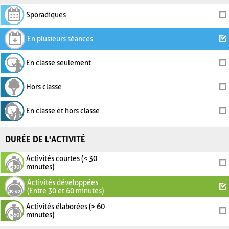
Sporadiques
En plusieurs séances
En classe seulement
Hors classe
En classe et hors classe
DURÉE DE L'ACTIVITÉ
Activités courtes (< 30
minutes)
Activités développées
(Entre 30 et 60 minutes)
Activités élaborées (> 60
minutes)