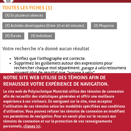
TOUTES LES FICHES (3)
(X) En plusieurs séances
(X) Activités développées (Entre 30 et 60 minutes)
(X) Moyenne
(X) Élevée
(X) Individuel
Votre recherche n'a donné aucun résultat
Vérifiez que l'orthographe est correcte.
Supprimez les guillemets autour des expressions pour
rechercher chaque mot séparément.
garage à vélo
retournera
souvent plus de résultat que
"garage à vélo"
.
NOTRE SITE WEB UTILISE DES TÉMOINS AFIN DE
Envisagez d'élargir votre recherche avec
OR
.
garage OR vélo
retournera souvent plus de résultat que
garage à vélo
.
REHAUSSER VOTRE EXPÉRIENCE DE NAVIGATION.
Le site web de Polytechnique Montréal utilise des témoins de connexion
afin de recueillir des statistiques générales et offrir une meilleure
expérience à ses visiteurs. En naviguant sur le site, vous acceptez
l’utilisation de ces témoins selon les modalités spécifiées aux conditions
d’utilisation. Vous pouvez refuser les témoins de connexion en modifiant
vos paramètres de navigation. Pour en savoir plus sur le recours aux
témoins de connexion et sur la protection de vos renseignements
personnels,
cliquez ici
.
Avis de confidentialité et conditions d’utilisation