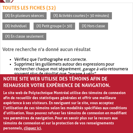
TOUTES LES FICHES (32)
(X) En plusieurs séances
(X) Activités courtes (< 30 minutes)
(X) Individuel
(X) Petit groupe (< 30)
(X) Hors classe
(X) En classe seulement
Votre recherche n'a donné aucun résultat
Vérifiez que l'orthographe est correcte.
Supprimez les guillemets autour des expressions pour
rechercher chaque mot séparément.
garage à vélo
retournera
souvent plus de résultat que
"garage à vélo"
.
NOTRE SITE WEB UTILISE DES TÉMOINS AFIN DE
Envisagez d'élargir votre recherche avec
OR
.
garage OR vélo
retournera souvent plus de résultat que
garage à vélo
.
REHAUSSER VOTRE EXPÉRIENCE DE NAVIGATION.
Le site web de Polytechnique Montréal utilise des témoins de connexion
afin de recueillir des statistiques générales et offrir une meilleure
expérience à ses visiteurs. En naviguant sur le site, vous acceptez
l’utilisation de ces témoins selon les modalités spécifiées aux conditions
d’utilisation. Vous pouvez refuser les témoins de connexion en modifiant
vos paramètres de navigation. Pour en savoir plus sur le recours aux
témoins de connexion et sur la protection de vos renseignements
personnels,
cliquez ici
.
Avis de confidentialité et conditions d’utilisation