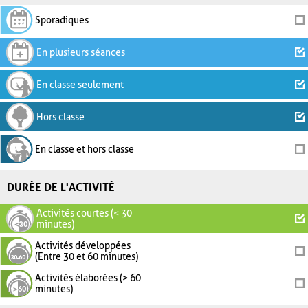
Sporadiques
En plusieurs séances
En classe seulement
Hors classe
En classe et hors classe
DURÉE DE L'ACTIVITÉ
Activités courtes (< 30
minutes)
Activités développées
(Entre 30 et 60 minutes)
Activités élaborées (> 60
minutes)