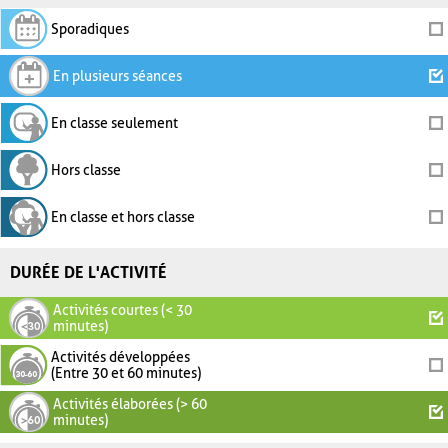
Sporadiques
En plusieurs séances
En classe seulement
Hors classe
En classe et hors classe
DURÉE DE L'ACTIVITÉ
Activités courtes (< 30
minutes)
Activités développées
(Entre 30 et 60 minutes)
Activités élaborées (> 60
minutes)