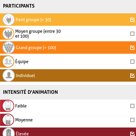
PARTICIPANTS
Petit groupe (< 30)
Moyen groupe (entre 30
et 100)
Grand groupe (> 100)
Équipe
Individuel
INTENSITÉ D'ANIMATION
Faible
Moyenne
Élevée