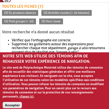
TOUTES LES FICHES (7)
(X) En plusieurs séances
(X) Activités courtes (< 30 minutes)
(X) Petit groupe (< 30)
(X) Hors classe
Votre recherche n'a donné aucun résultat
Vérifiez que l'orthographe est correcte.
Supprimez les guillemets autour des expressions pour
rechercher chaque mot séparément.
garage à vélo
retournera
souvent plus de résultat que
"garage à vélo"
.
NOTRE SITE WEB UTILISE DES TÉMOINS AFIN DE
Envisagez d'élargir votre recherche avec
OR
.
garage OR vélo
retournera souvent plus de résultat que
garage à vélo
.
REHAUSSER VOTRE EXPÉRIENCE DE NAVIGATION.
Le site web de Polytechnique Montréal utilise des témoins de connexion
afin de recueillir des statistiques générales et offrir une meilleure
expérience à ses visiteurs. En naviguant sur le site, vous acceptez
l’utilisation de ces témoins selon les modalités spécifiées aux conditions
d’utilisation. Vous pouvez refuser les témoins de connexion en modifiant
vos paramètres de navigation. Pour en savoir plus sur le recours aux
témoins de connexion et sur la protection de vos renseignements
personnels,
cliquez ici
.
Avis de confidentialité et conditions d’utilisation
Accepter