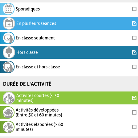
Sporadiques
En plusieurs séances
En classe seulement
Hors classe
En classe et hors classe
DURÉE DE L'ACTIVITÉ
Activités courtes (< 30
minutes)
Activités développées
(Entre 30 et 60 minutes)
Activités élaborées (> 60
minutes)