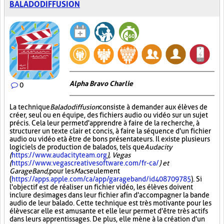
BALADODIFFUSION
Alpha Bravo Charlie
0
La technique
Baladodiffusion
consiste à demander aux élèves de
créer, seul ou en équipe, des fichiers audio ou vidéo sur un sujet
précis. Cela leur permet d'apprendre à faire de la recherche, à
structurer un texte clair et concis, à faire la séquence d'un fichier
audio ou vidéo et à être de bons présentateurs. Il existe plusieurs
logiciels de production de balados, tels que
Audacity
(
https://www.audacityteam.org
), Vegas
(
https://www.vegascreativesoftware.com/fr-ca/
) et
GarageBand,
pour les
Mac
seulement
(
https://apps.apple.com/ca/app/garageband/id408709785
). Si
l'objectif est de réaliser un fichier vidéo, les élèves doivent
inclure des images dans leur fichier afin d'accompagner la bande
audio de leur balado. Cette technique est très motivante pour les
élèves car elle est amusante et elle leur permet d'être très actifs
dans leurs apprentissages. De plus, elle mène à la création d'un