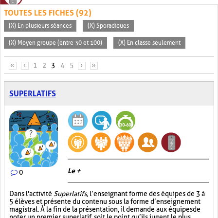
TOUTES LES FICHES (92)
(X) En plusieurs séances
(X) Sporadiques
(X) Moyen groupe (entre 30 et 100)
(X) En classe seulement
PAGES
«
‹
1
2
3
4
5
›
»
SUPERLATIFS
Le +
0
Dans l'activité
Superlatifs
, l’enseignant forme des équipes de 3 à
5 élèves et présente du contenu sous la forme d’enseignement
magistral. À la fin de la présentation, il demande aux équipes de
noter un premier superlatif, soit le point qu’ils jugent le plus