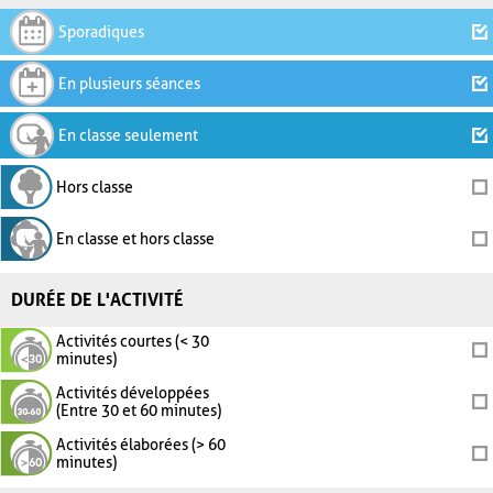
Sporadiques
En plusieurs séances
En classe seulement
Hors classe
En classe et hors classe
DURÉE DE L'ACTIVITÉ
Activités courtes (< 30
minutes)
Activités développées
(Entre 30 et 60 minutes)
Activités élaborées (> 60
minutes)