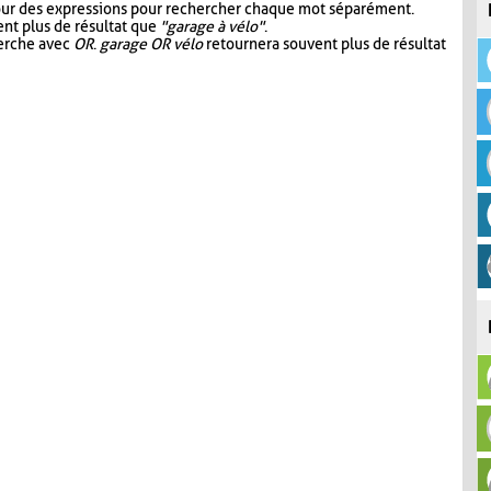
our des expressions pour rechercher chaque mot séparément.
nt plus de résultat que
"garage à vélo"
.
herche avec
OR
.
garage OR vélo
retournera souvent plus de résultat