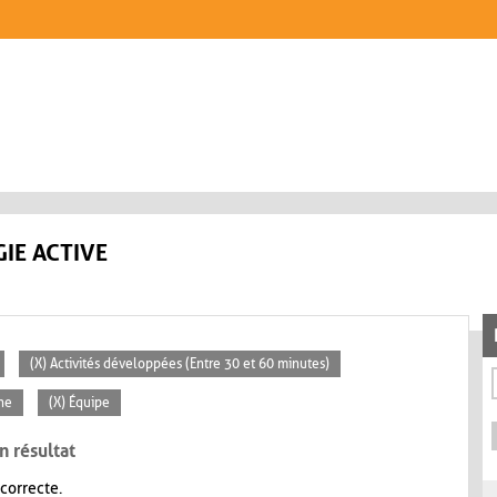
IE ACTIVE
(X) Activités développées (Entre 30 et 60 minutes)
ne
(X) Équipe
n résultat
 correcte.