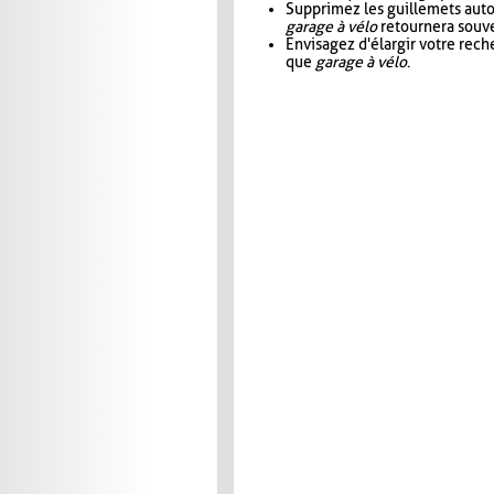
Supprimez les guillemets aut
garage à vélo
retournera souve
Envisagez d'élargir votre rec
que
garage à vélo
.