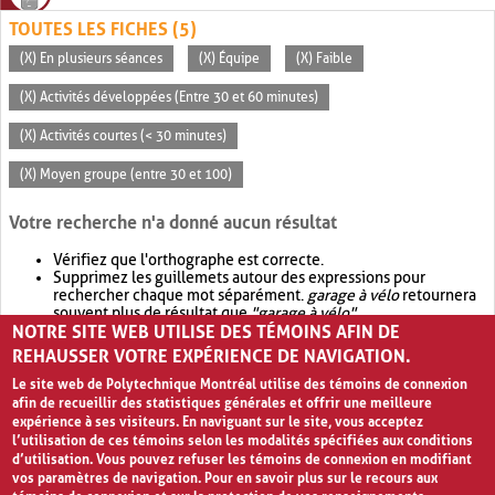
TOUTES LES FICHES (5)
(X) En plusieurs séances
(X) Équipe
(X) Faible
(X) Activités développées (Entre 30 et 60 minutes)
(X) Activités courtes (< 30 minutes)
(X) Moyen groupe (entre 30 et 100)
Votre recherche n'a donné aucun résultat
Vérifiez que l'orthographe est correcte.
Supprimez les guillemets autour des expressions pour
rechercher chaque mot séparément.
garage à vélo
retournera
souvent plus de résultat que
"garage à vélo"
.
NOTRE SITE WEB UTILISE DES TÉMOINS AFIN DE
Envisagez d'élargir votre recherche avec
OR
.
garage OR vélo
retournera souvent plus de résultat que
garage à vélo
.
REHAUSSER VOTRE EXPÉRIENCE DE NAVIGATION.
Le site web de Polytechnique Montréal utilise des témoins de connexion
afin de recueillir des statistiques générales et offrir une meilleure
expérience à ses visiteurs. En naviguant sur le site, vous acceptez
l’utilisation de ces témoins selon les modalités spécifiées aux conditions
d’utilisation. Vous pouvez refuser les témoins de connexion en modifiant
vos paramètres de navigation. Pour en savoir plus sur le recours aux