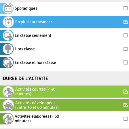
Sporadiques
En plusieurs séances
En classe seulement
Hors classe
En classe et hors classe
DURÉE DE L'ACTIVITÉ
Activités courtes (< 30
minutes)
Activités développées
(Entre 30 et 60 minutes)
Activités élaborées (> 60
minutes)