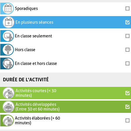
Sporadiques
En plusieurs séances
En classe seulement
Hors classe
En classe et hors classe
DURÉE DE L'ACTIVITÉ
Activités courtes (< 30
minutes)
Activités développées
(Entre 30 et 60 minutes)
Activités élaborées (> 60
minutes)