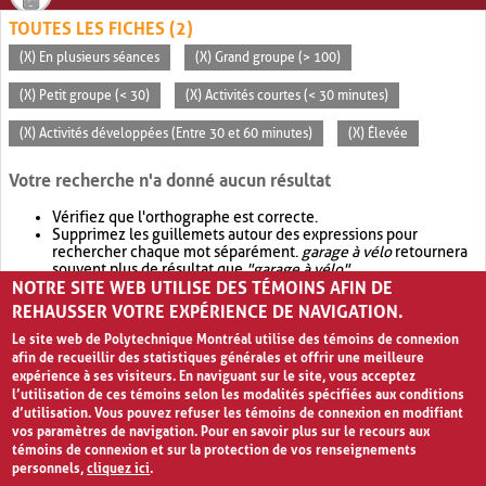
TOUTES LES FICHES (2)
(X) En plusieurs séances
(X) Grand groupe (> 100)
(X) Petit groupe (< 30)
(X) Activités courtes (< 30 minutes)
(X) Activités développées (Entre 30 et 60 minutes)
(X) Élevée
Votre recherche n'a donné aucun résultat
Vérifiez que l'orthographe est correcte.
Supprimez les guillemets autour des expressions pour
rechercher chaque mot séparément.
garage à vélo
retournera
souvent plus de résultat que
"garage à vélo"
.
NOTRE SITE WEB UTILISE DES TÉMOINS AFIN DE
Envisagez d'élargir votre recherche avec
OR
.
garage OR vélo
retournera souvent plus de résultat que
garage à vélo
.
REHAUSSER VOTRE EXPÉRIENCE DE NAVIGATION.
Le site web de Polytechnique Montréal utilise des témoins de connexion
afin de recueillir des statistiques générales et offrir une meilleure
expérience à ses visiteurs. En naviguant sur le site, vous acceptez
l’utilisation de ces témoins selon les modalités spécifiées aux conditions
d’utilisation. Vous pouvez refuser les témoins de connexion en modifiant
vos paramètres de navigation. Pour en savoir plus sur le recours aux
témoins de connexion et sur la protection de vos renseignements
personnels,
cliquez ici
.
Avis de confidentialité et conditions d’utilisation