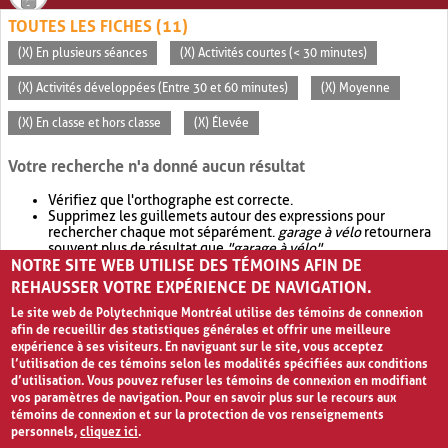
TOUTES LES FICHES (11)
(X) En plusieurs séances
(X) Activités courtes (< 30 minutes)
(X) Activités développées (Entre 30 et 60 minutes)
(X) Moyenne
(X) En classe et hors classe
(X) Élevée
Votre recherche n'a donné aucun résultat
Vérifiez que l'orthographe est correcte.
Supprimez les guillemets autour des expressions pour
rechercher chaque mot séparément.
garage à vélo
retournera
souvent plus de résultat que
"garage à vélo"
.
NOTRE SITE WEB UTILISE DES TÉMOINS AFIN DE
Envisagez d'élargir votre recherche avec
OR
.
garage OR vélo
retournera souvent plus de résultat que
garage à vélo
.
REHAUSSER VOTRE EXPÉRIENCE DE NAVIGATION.
Le site web de Polytechnique Montréal utilise des témoins de connexion
afin de recueillir des statistiques générales et offrir une meilleure
expérience à ses visiteurs. En naviguant sur le site, vous acceptez
l’utilisation de ces témoins selon les modalités spécifiées aux conditions
d’utilisation. Vous pouvez refuser les témoins de connexion en modifiant
vos paramètres de navigation. Pour en savoir plus sur le recours aux
témoins de connexion et sur la protection de vos renseignements
personnels,
cliquez ici
.
Avis de confidentialité et conditions d’utilisation