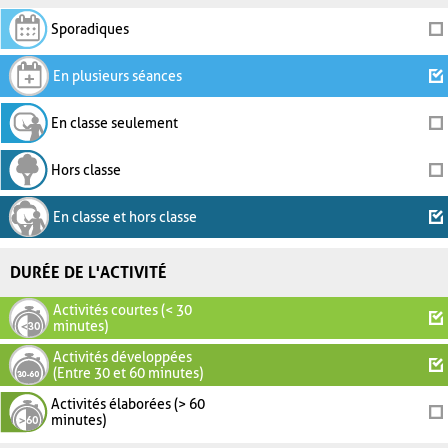
Sporadiques
En plusieurs séances
En classe seulement
Hors classe
En classe et hors classe
DURÉE DE L'ACTIVITÉ
Activités courtes (< 30
minutes)
Activités développées
(Entre 30 et 60 minutes)
Activités élaborées (> 60
minutes)