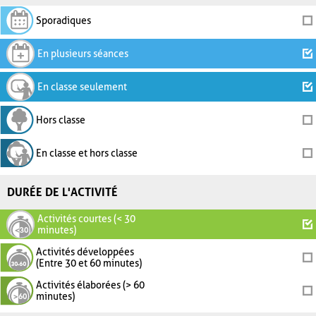
Sporadiques
En plusieurs séances
En classe seulement
Hors classe
En classe et hors classe
DURÉE DE L'ACTIVITÉ
Activités courtes (< 30
minutes)
Activités développées
(Entre 30 et 60 minutes)
Activités élaborées (> 60
minutes)