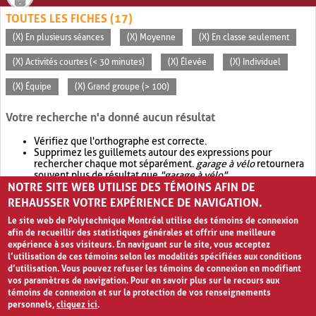
TOUTES LES FICHES (17)
(X) En plusieurs séances
(X) Moyenne
(X) En classe seulement
(X) Activités courtes (< 30 minutes)
(X) Élevée
(X) Individuel
(X) Équipe
(X) Grand groupe (> 100)
Votre recherche n'a donné aucun résultat
Vérifiez que l'orthographe est correcte.
Supprimez les guillemets autour des expressions pour
rechercher chaque mot séparément.
garage à vélo
retournera
souvent plus de résultat que
"garage à vélo"
.
NOTRE SITE WEB UTILISE DES TÉMOINS AFIN DE
Envisagez d'élargir votre recherche avec
OR
.
garage OR vélo
retournera souvent plus de résultat que
garage à vélo
.
REHAUSSER VOTRE EXPÉRIENCE DE NAVIGATION.
Le site web de Polytechnique Montréal utilise des témoins de connexion
afin de recueillir des statistiques générales et offrir une meilleure
expérience à ses visiteurs. En naviguant sur le site, vous acceptez
l’utilisation de ces témoins selon les modalités spécifiées aux conditions
d’utilisation. Vous pouvez refuser les témoins de connexion en modifiant
vos paramètres de navigation. Pour en savoir plus sur le recours aux
témoins de connexion et sur la protection de vos renseignements
personnels,
cliquez ici
.
Avis de confidentialité et conditions d’utilisation