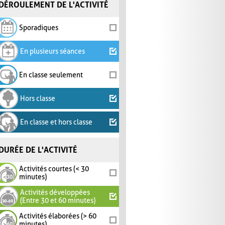
DÉROULEMENT DE L'ACTIVITÉ
Sporadiques
En plusieurs séances
En classe seulement
Hors classe
En classe et hors classe
DURÉE DE L'ACTIVITÉ
Activités courtes (< 30
minutes)
Activités développées
(Entre 30 et 60 minutes)
Activités élaborées (> 60
minutes)