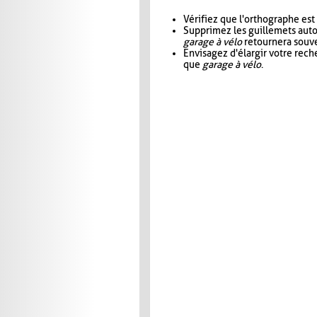
Vérifiez que l'orthographe est
Supprimez les guillemets aut
garage à vélo
retournera souve
Envisagez d'élargir votre rec
que
garage à vélo
.