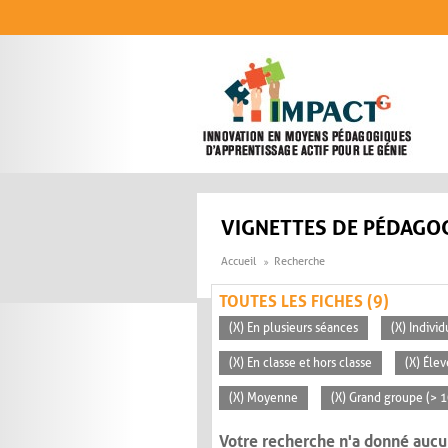
Aller au contenu principal
VIGNETTES DE PÉDAGOG
Accueil
Recherche
TOUTES LES FICHES (9)
(X) En plusieurs séances
(X) Individ
(X) En classe et hors classe
(X) Éle
(X) Moyenne
(X) Grand groupe (> 
Votre recherche n'a donné aucu