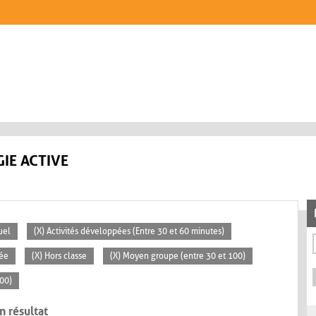
IE ACTIVE
uel
(X) Activités développées (Entre 30 et 60 minutes)
vée
(X) Hors classe
(X) Moyen groupe (entre 30 et 100)
100)
n résultat