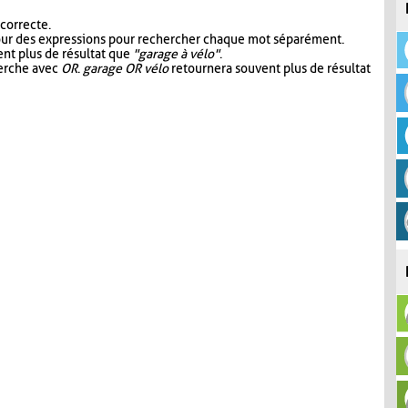
 correcte.
our des expressions pour rechercher chaque mot séparément.
nt plus de résultat que
"garage à vélo"
.
herche avec
OR
.
garage OR vélo
retournera souvent plus de résultat