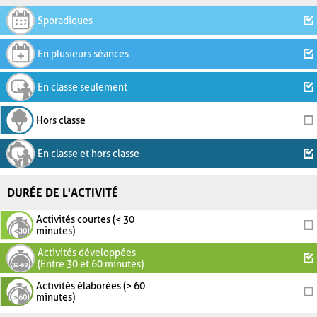
Sporadiques
En plusieurs séances
En classe seulement
Hors classe
En classe et hors classe
DURÉE DE L'ACTIVITÉ
Activités courtes (< 30
minutes)
Activités développées
(Entre 30 et 60 minutes)
Activités élaborées (> 60
minutes)