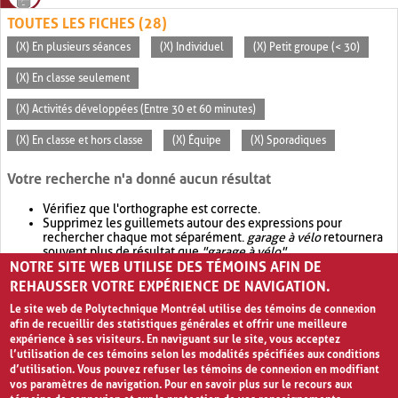
TOUTES LES FICHES (28)
(X) En plusieurs séances
(X) Individuel
(X) Petit groupe (< 30)
(X) En classe seulement
(X) Activités développées (Entre 30 et 60 minutes)
(X) En classe et hors classe
(X) Équipe
(X) Sporadiques
Votre recherche n'a donné aucun résultat
Vérifiez que l'orthographe est correcte.
Supprimez les guillemets autour des expressions pour
rechercher chaque mot séparément.
garage à vélo
retournera
souvent plus de résultat que
"garage à vélo"
.
NOTRE SITE WEB UTILISE DES TÉMOINS AFIN DE
Envisagez d'élargir votre recherche avec
OR
.
garage OR vélo
retournera souvent plus de résultat que
garage à vélo
.
REHAUSSER VOTRE EXPÉRIENCE DE NAVIGATION.
Le site web de Polytechnique Montréal utilise des témoins de connexion
afin de recueillir des statistiques générales et offrir une meilleure
expérience à ses visiteurs. En naviguant sur le site, vous acceptez
l’utilisation de ces témoins selon les modalités spécifiées aux conditions
d’utilisation. Vous pouvez refuser les témoins de connexion en modifiant
vos paramètres de navigation. Pour en savoir plus sur le recours aux