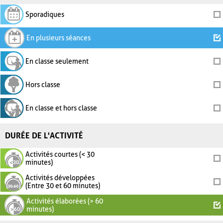
Sporadiques
En plusieurs séances
En classe seulement
Hors classe
En classe et hors classe
DURÉE DE L'ACTIVITÉ
Activités courtes (< 30
minutes)
Activités développées
(Entre 30 et 60 minutes)
Activités élaborées (> 60
minutes)