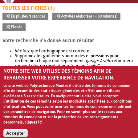
TOUTES LES FICHES (3)
(X) En plusieurs séances
(X) Activités élaborées (> 60 minutes)
(X) Élevée
Votre recherche n'a donné aucun résultat
Vérifiez que l'orthographe est correcte.
Supprimez les guillemets autour des expressions pour
rechercher chaque mot séparément.
garage à vélo
retournera
souvent plus de résultat que
"garage à vélo"
.
NOTRE SITE WEB UTILISE DES TÉMOINS AFIN DE
Envisagez d'élargir votre recherche avec
OR
.
garage OR vélo
retournera souvent plus de résultat que
garage à vélo
.
REHAUSSER VOTRE EXPÉRIENCE DE NAVIGATION.
Le site web de Polytechnique Montréal utilise des témoins de connexion
afin de recueillir des statistiques générales et offrir une meilleure
expérience à ses visiteurs. En naviguant sur le site, vous acceptez
l’utilisation de ces témoins selon les modalités spécifiées aux conditions
d’utilisation. Vous pouvez refuser les témoins de connexion en modifiant
vos paramètres de navigation. Pour en savoir plus sur le recours aux
témoins de connexion et sur la protection de vos renseignements
personnels,
cliquez ici
.
Avis de confidentialité et conditions d’utilisation
Accepter